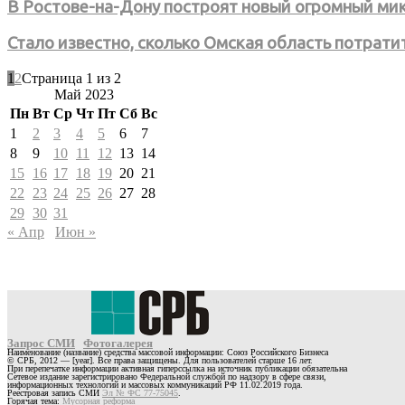
В Ростове-на-Дону построят новый огромный ми
Стало известно, сколько Омская область потрат
1
2
Страница 1 из 2
Май 2023
Пн
Вт
Ср
Чт
Пт
Сб
Вс
1
2
3
4
5
6
7
8
9
10
11
12
13
14
15
16
17
18
19
20
21
22
23
24
25
26
27
28
29
30
31
« Апр
Июн »
Запрос СМИ
Фотогалерея
Наименование (название) средства массовой информации: Союз Российского Бизнеса
© СРБ, 2012 — [year]. Все права защищены. Для пользователей старше 16 лет.
При перепечатке информации активная гиперссылка на источник публикации обязательна
Сетевое издание зарегистрировано Федеральной службой по надзору в сфере связи,
информационных технологий и массовых коммуникаций РФ 11.02.2019 года.
Реестровая запись СМИ
Эл № ФС 77-75045
.
Горячая тема:
Мусорная реформа