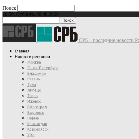
Поиск
18:50, Суббота, 08.08.2026
СРБ – последние новости Ро
Главная
Новости регионов
Москва
Санкт-Петербург
Владимир
Рязань
Тула
Липецк
Тверь
Ижевск
Волгоград
Воронеж
Пермь
Краснодар
Красноярск
Уфа