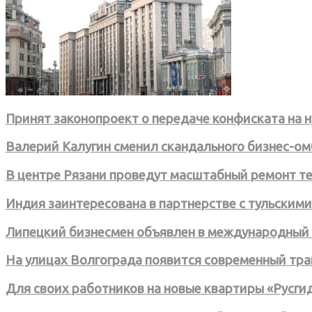
Принят законопроект о передаче конфиската на
Валерий Калугин сменил скандального бизнес-ом
В центре Рязани проведут масштабный ремонт т
Индия заинтересована в партнерстве с тульски
Липецкий бизнесмен объявлен в международный 
На улицах Волгограда появится современный тр
Для своих работников на новые квартиры «Русги