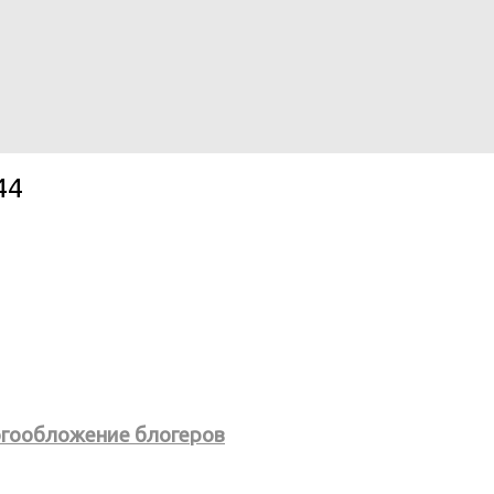
44
огообложение блогеров