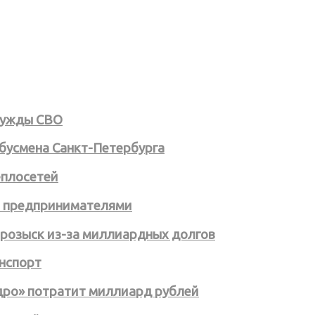
 нужды СВО
бусмена Санкт-Петербурга
еплосетей
ми предпринимателями
розыск из-за миллиардных долгов
анспорт
дро» потратит миллиард рублей