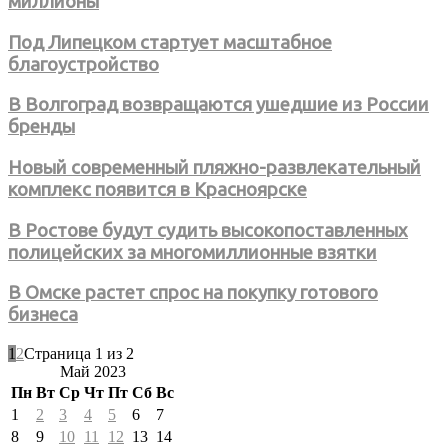
миллионы
Под Липецком стартует масштабное
благоустройство
В Волгоград возвращаются ушедшие из России
бренды
Новый современный пляжно-развлекательный
комплекс появится в Красноярске
В Ростове будут судить высокопоставленных
полицейских за многомиллионные взятки
В Омске растет спрос на покупку готового
бизнеса
1
2
Страница 1 из 2
Май 2023
Пн
Вт
Ср
Чт
Пт
Сб
Вс
1
2
3
4
5
6
7
8
9
10
11
12
13
14