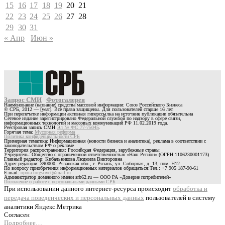
15
16
17
18
19
20
21
22
23
24
25
26
27
28
29
30
31
« Апр
Июн »
Запрос СМИ
Фотогалерея
Наименование (название) средства массовой информации: Союз Российского Бизнеса
© СРБ, 2012 — [year]. Все права защищены. Для пользователей старше 16 лет.
При перепечатке информации активная гиперссылка на источник публикации обязательна
Сетевое издание зарегистрировано Федеральной службой по надзору в сфере связи,
информационных технологий и массовых коммуникаций РФ 11.02.2019 года.
Реестровая запись СМИ
Эл № ФС 77-75045
.
Горячая тема:
Мусорная реформа
Политика конфиденциальности СРБ
Примерная тематика: Информационная (новости бизнеса и аналитика), реклама в соответствии с
законодательством РФ о рекламе
Территория распространения: Российская Федерация, зарубежные страны
Учредитель: Общество с ограниченной ответственностью «Наш Регион» (ОГРН 1106230001173)
Главный редактор: Кибальникова Людмила Викторовна
Адрес редакции: 390000, Рязанская обл., г. Рязань, ул. Соборная, д. 13, пом. Н12
По вопросу приобретения информационных материалов обращаться:Тел.: +7 905 187-90-61
E-mail:
opora-torgsovet@mail.ru
Администратор доменного имени srb62.ru — ООО РА «Доверие потребителей»
Положение о работе с персональными данными СРБ
При использовании данного интернет-ресурса происходит
обработка и
передача поведенческих и персональных данных
пользователей в систему
аналитики Яндекс.Метрика
Согласен
Подробнее…