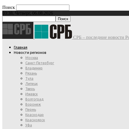
Поиск
03:38, Четверг, 06.08.2026
СРБ – последние новости Ро
Главная
Новости регионов
Москва
Санкт-Петербург
Владимир
Рязань
Тула
Липецк
Тверь
Ижевск
Волгоград
Воронеж
Пермь
Краснодар
Красноярск
Уфа