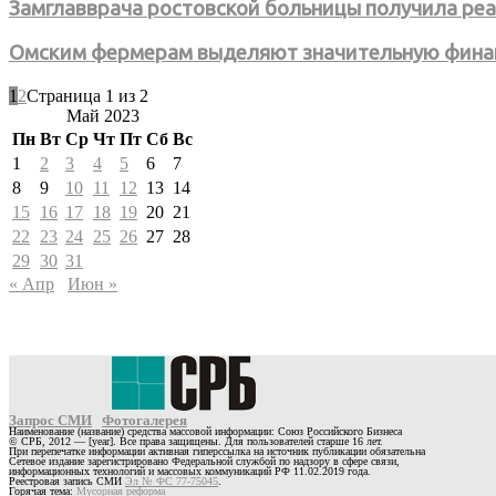
Замглавврача ростовской больницы получила реа
Омским фермерам выделяют значительную фина
1
2
Страница 1 из 2
Май 2023
Пн
Вт
Ср
Чт
Пт
Сб
Вс
1
2
3
4
5
6
7
8
9
10
11
12
13
14
15
16
17
18
19
20
21
22
23
24
25
26
27
28
29
30
31
« Апр
Июн »
Запрос СМИ
Фотогалерея
Наименование (название) средства массовой информации: Союз Российского Бизнеса
© СРБ, 2012 — [year]. Все права защищены. Для пользователей старше 16 лет.
При перепечатке информации активная гиперссылка на источник публикации обязательна
Сетевое издание зарегистрировано Федеральной службой по надзору в сфере связи,
информационных технологий и массовых коммуникаций РФ 11.02.2019 года.
Реестровая запись СМИ
Эл № ФС 77-75045
.
Горячая тема:
Мусорная реформа