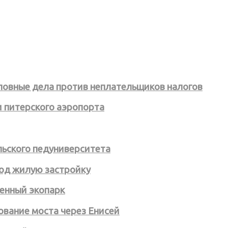
ловные дела против неплательщиков налогов
и питерского аэропорта
льского педуниверситета
под жилую застройку
менный экопарк
ование моста через Енисей