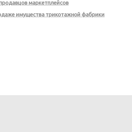
 продавцов маркетплейсов
родаже имущества трикотажной фабрики