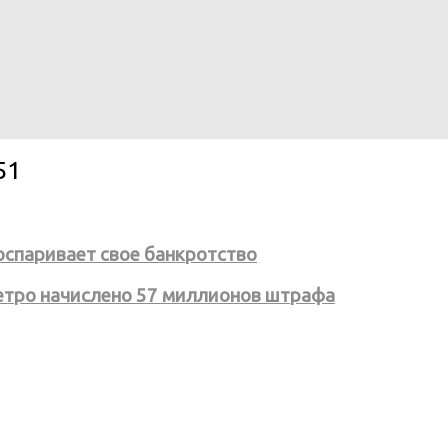
51
оспаривает свое банкротство
етро начислено 57 миллионов штрафа