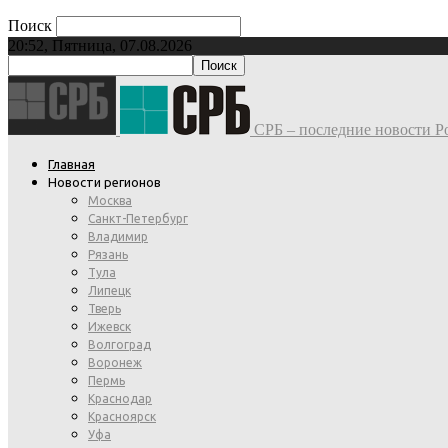
Поиск
20:52, Пятница, 07.08.2026
СРБ – последние новости Ро
Главная
Новости регионов
Москва
Санкт-Петербург
Владимир
Рязань
Тула
Липецк
Тверь
Ижевск
Волгоград
Воронеж
Пермь
Краснодар
Красноярск
Уфа