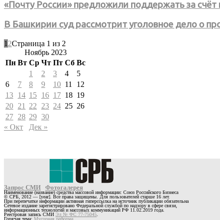
«Почту России» предложили поддержать за счёт
В Башкирии суд рассмотрит уголовное дело о п
1
2
Страница 1 из 2
Ноябрь 2023
Пн
Вт
Ср
Чт
Пт
Сб
Вс
1
2
3
4
5
6
7
8
9
10
11
12
13
14
15
16
17
18
19
20
21
22
23
24
25
26
27
28
29
30
« Окт
Дек »
Запрос СМИ
Фотогалерея
Наименование (название) средства массовой информации: Союз Российского Бизнеса
© СРБ, 2012 — [year]. Все права защищены. Для пользователей старше 16 лет.
При перепечатке информации активная гиперссылка на источник публикации обязательна
Сетевое издание зарегистрировано Федеральной службой по надзору в сфере связи,
информационных технологий и массовых коммуникаций РФ 11.02.2019 года.
Реестровая запись СМИ
Эл № ФС 77-75045
.
Горячая тема:
Мусорная реформа