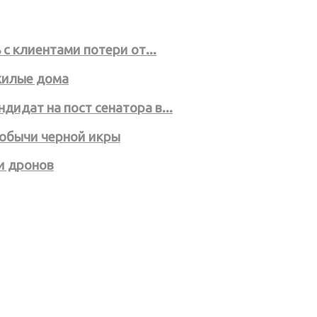
с клиентами потери от...
жилые дома
дидат на пост сенатора в...
добычи черной икры
и дронов