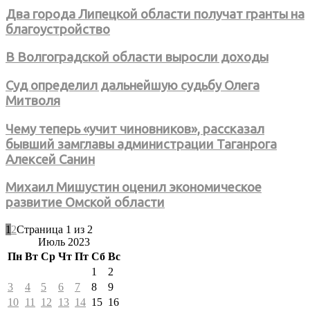
Два города Липецкой области получат гранты на
благоустройство
В Волгоградской области выросли доходы
Суд определил дальнейшую судьбу Олега
Митволя
Чему теперь «учит чиновников», рассказал
бывший замглавы администрации Таганрога
Алексей Санин
Михаил Мишустин оценил экономическое
развитие Омской области
1
2
Страница 1 из 2
Июль 2023
Пн
Вт
Ср
Чт
Пт
Сб
Вс
1
2
3
4
5
6
7
8
9
10
11
12
13
14
15
16