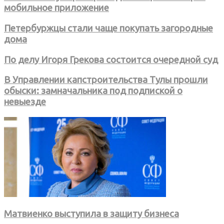
мобильное приложение
Петербуржцы стали чаще покупать загородные
дома
По делу Игоря Грекова состоится очередной суд
В Управлении капстроительства Тулы прошли
обыски: замначальника под подпиской о
невыезде
Матвиенко выступила в защиту бизнеса