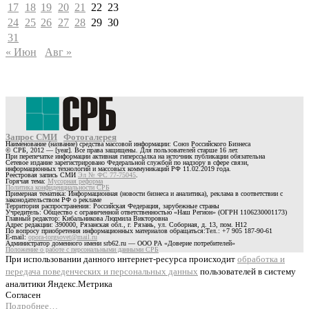
17
18
19
20
21
22
23
24
25
26
27
28
29
30
31
« Июн
Авг »
Запрос СМИ
Фотогалерея
Наименование (название) средства массовой информации: Союз Российского Бизнеса
© СРБ, 2012 — [year]. Все права защищены. Для пользователей старше 16 лет.
При перепечатке информации активная гиперссылка на источник публикации обязательна
Сетевое издание зарегистрировано Федеральной службой по надзору в сфере связи,
информационных технологий и массовых коммуникаций РФ 11.02.2019 года.
Реестровая запись СМИ
Эл № ФС 77-75045
.
Горячая тема:
Мусорная реформа
Политика конфиденциальности СРБ
Примерная тематика: Информационная (новости бизнеса и аналитика), реклама в соответствии с
законодательством РФ о рекламе
Территория распространения: Российская Федерация, зарубежные страны
Учредитель: Общество с ограниченной ответственностью «Наш Регион» (ОГРН 1106230001173)
Главный редактор: Кибальникова Людмила Викторовна
Адрес редакции: 390000, Рязанская обл., г. Рязань, ул. Соборная, д. 13, пом. Н12
По вопросу приобретения информационных материалов обращаться:Тел.: +7 905 187-90-61
E-mail:
opora-torgsovet@mail.ru
Администратор доменного имени srb62.ru — ООО РА «Доверие потребителей»
Положение о работе с персональными данными СРБ
При использовании данного интернет-ресурса происходит
обработка и
передача поведенческих и персональных данных
пользователей в систему
аналитики Яндекс.Метрика
Согласен
Подробнее…