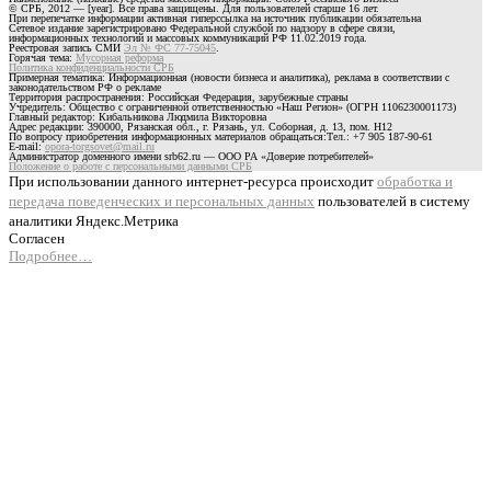
© СРБ, 2012 — [year]. Все права защищены. Для пользователей старше 16 лет.
При перепечатке информации активная гиперссылка на источник публикации обязательна
Сетевое издание зарегистрировано Федеральной службой по надзору в сфере связи,
информационных технологий и массовых коммуникаций РФ 11.02.2019 года.
Реестровая запись СМИ
Эл № ФС 77-75045
.
Горячая тема:
Мусорная реформа
Политика конфиденциальности СРБ
Примерная тематика: Информационная (новости бизнеса и аналитика), реклама в соответствии с
законодательством РФ о рекламе
Территория распространения: Российская Федерация, зарубежные страны
Учредитель: Общество с ограниченной ответственностью «Наш Регион» (ОГРН 1106230001173)
Главный редактор: Кибальникова Людмила Викторовна
Адрес редакции: 390000, Рязанская обл., г. Рязань, ул. Соборная, д. 13, пом. Н12
По вопросу приобретения информационных материалов обращаться:Тел.: +7 905 187-90-61
E-mail:
opora-torgsovet@mail.ru
Администратор доменного имени srb62.ru — ООО РА «Доверие потребителей»
Положение о работе с персональными данными СРБ
При использовании данного интернет-ресурса происходит
обработка и
передача поведенческих и персональных данных
пользователей в систему
аналитики Яндекс.Метрика
Согласен
Подробнее…