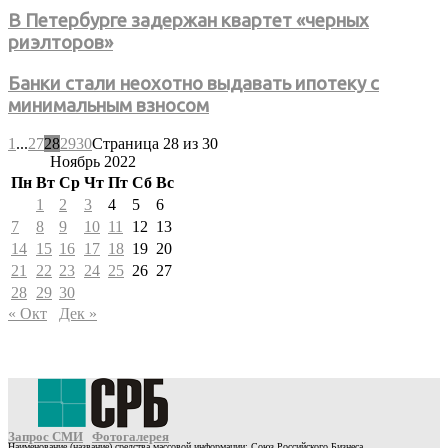
В Петербурге задержан квартет «черных
риэлторов»
Банки стали неохотно выдавать ипотеку с
минимальным взносом
1
...
27
28
29
30
Страница 28 из 30
Ноябрь 2022
Пн
Вт
Ср
Чт
Пт
Сб
Вс
1
2
3
4
5
6
7
8
9
10
11
12
13
14
15
16
17
18
19
20
21
22
23
24
25
26
27
28
29
30
« Окт
Дек »
Запрос СМИ
Фотогалерея
Наименование (название) средства массовой информации: Союз Российского Бизнеса