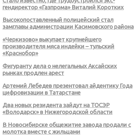
Стало известно, где трудоустроился экс-
гендиректор «Газпрома» Виталий Коротких
Высокопоставленный полицейский стал
замглавы администрации Касимовского района
«Черкизово» выкупает крупнейшего
производителя мяса индейки – тульский
«Краснобор»
Фигуранту дела о нелегальных Аксайских
рынках продлен арест
Артемий Лебедев презентовал айдентику Года
цифровизации в Татарстане
Два новых резидента зайдут на ТОСЭР
«Володарск» в Нижегородской области
В Новосибирске общежитие завода продали с
молотка вместе с жильцами