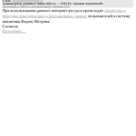
E-mail:
opora-torgsovet@mail.ru
Администратор доменного имени srb62.ru — ООО РА «Доверие потребителей»
Положение о работе с персональными данными СРБ
При использовании данного интернет-ресурса происходит
обработка и
передача поведенческих и персональных данных
пользователей в систему
аналитики Яндекс.Метрика
Согласен
Подробнее…