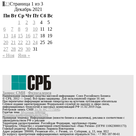
1
2
3
Страница 1 из 3
Декабрь 2021
Пн
Вт
Ср
Чт
Пт
Сб
Вс
1
2
3
4
5
6
7
8
9
10
11
12
13
14
15
16
17
18
19
20
21
22
23
24
25
26
27
28
29
30
31
« Ноя
Янв »
Запрос СМИ
Фотогалерея
Наименование (название) средства массовой информации: Союз Российского Бизнеса
© СРБ, 2012 — [year]. Все права защищены. Для пользователей старше 16 лет.
При перепечатке информации активная гиперссылка на источник публикации обязательна
Сетевое издание зарегистрировано Федеральной службой по надзору в сфере связи,
информационных технологий и массовых коммуникаций РФ 11.02.2019 года.
Реестровая запись СМИ
Эл № ФС 77-75045
.
Горячая тема:
Мусорная реформа
Политика конфиденциальности СРБ
Примерная тематика: Информационная (новости бизнеса и аналитика), реклама в соответствии с
законодательством РФ о рекламе
Территория распространения: Российская Федерация, зарубежные страны
Учредитель: Общество с ограниченной ответственностью «Наш Регион» (ОГРН 1106230001173)
Главный редактор: Кибальникова Людмила Викторовна
Адрес редакции: 390000, Рязанская обл., г. Рязань, ул. Соборная, д. 13, пом. Н12
По вопросу приобретения информационных материалов обращаться:Тел.: +7 905 187-90-61