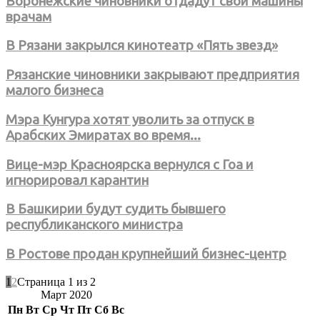
Воронежские чиновники отдадут свои машины
врачам
В Рязани закрылся кинотеатр «Пять звезд»
Рязанские чиновники закрывают предприятия
малого бизнеса
Мэра Кунгура хотят уволить за отпуск в
Арабских Эмиратах во время...
Вице-мэр Красноярска вернулся с Гоа и
игнорировал карантин
В Башкирии будут судить бывшего
республиканского министра
В Ростове продан крупнейший бизнес-центр
1
2
Страница 1 из 2
Март 2020
Пн
Вт
Ср
Чт
Пт
Сб
Вс