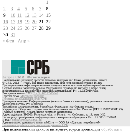
1
2
3
4
5
6
7
8
9
10
11
12
13
14
15
16
17
18
19
20
21
22
23
24
25
26
27
28
29
30
31
« Фев
Апр »
Запрос СМИ
Фотогалерея
Наименование (название) средства массовой информации: Союз Российского Бизнеса
© СРБ, 2012 — [year]. Все права защищены. Для пользователей старше 16 лет.
При перепечатке информации активная гиперссылка на источник публикации обязательна
Сетевое издание зарегистрировано Федеральной службой по надзору в сфере связи,
информационных технологий и массовых коммуникаций РФ 11.02.2019 года.
Реестровая запись СМИ
Эл № ФС 77-75045
.
Горячая тема:
Мусорная реформа
Политика конфиденциальности СРБ
Примерная тематика: Информационная (новости бизнеса и аналитика), реклама в соответствии с
законодательством РФ о рекламе
Территория распространения: Российская Федерация, зарубежные страны
Учредитель: Общество с ограниченной ответственностью «Наш Регион» (ОГРН 1106230001173)
Главный редактор: Кибальникова Людмила Викторовна
Адрес редакции: 390000, Рязанская обл., г. Рязань, ул. Соборная, д. 13, пом. Н12
По вопросу приобретения информационных материалов обращаться:Тел.: +7 905 187-90-61
E-mail:
opora-torgsovet@mail.ru
Администратор доменного имени srb62.ru — ООО РА «Доверие потребителей»
Положение о работе с персональными данными СРБ
При использовании данного интернет-ресурса происходит
обработка и