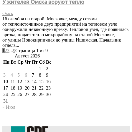
У жителей Омска воруют тепло
Омск
16 октября на старой Московке, между сетями
от теплоисточников двух предприятий на тепловом узле
обнаружили незаконную врезку. Тепловой узел, где появилась
врезка, подает тепло микрорайону на старой Московке,
от улицы Новокирпичная до улицы Ишимская. Начальник
отдела...
1
2
3
...
9
Страница 1 из 9
Август 2026
Пн
Вт
Ср
Чт
Пт
Сб
Вс
1
2
3
4
5
6
7
8
9
10
11
12
13
14
15
16
17
18
19
20
21
22
23
24
25
26
27
28
29
30
31
« Июл