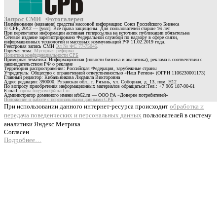
Запрос СМИ
Фотогалерея
Наименование (название) средства массовой информации: Союз Российского Бизнеса
© СРБ, 2012 — [year]. Все права защищены. Для пользователей старше 16 лет.
При перепечатке информации активная гиперссылка на источник публикации обязательна
Сетевое издание зарегистрировано Федеральной службой по надзору в сфере связи,
информационных технологий и массовых коммуникаций РФ 11.02.2019 года.
Реестровая запись СМИ
Эл № ФС 77-75045
.
Горячая тема:
Мусорная реформа
Политика конфиденциальности СРБ
Примерная тематика: Информационная (новости бизнеса и аналитика), реклама в соответствии с
законодательством РФ о рекламе
Территория распространения: Российская Федерация, зарубежные страны
Учредитель: Общество с ограниченной ответственностью «Наш Регион» (ОГРН 1106230001173)
Главный редактор: Кибальникова Людмила Викторовна
Адрес редакции: 390000, Рязанская обл., г. Рязань, ул. Соборная, д. 13, пом. Н12
По вопросу приобретения информационных материалов обращаться:Тел.: +7 905 187-90-61
E-mail:
opora-torgsovet@mail.ru
Администратор доменного имени srb62.ru — ООО РА «Доверие потребителей»
Положение о работе с персональными данными СРБ
При использовании данного интернет-ресурса происходит
обработка и
передача поведенческих и персональных данных
пользователей в систему
аналитики Яндекс.Метрика
Согласен
Подробнее…