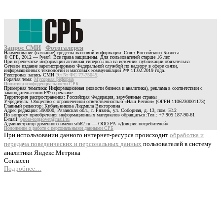
Запрос СМИ
Фотогалерея
Наименование (название) средства массовой информации: Союз Российского Бизнеса
© СРБ, 2012 — [year]. Все права защищены. Для пользователей старше 16 лет.
При перепечатке информации активная гиперссылка на источник публикации обязательна
Сетевое издание зарегистрировано Федеральной службой по надзору в сфере связи,
информационных технологий и массовых коммуникаций РФ 11.02.2019 года.
Реестровая запись СМИ
Эл № ФС 77-75045
.
Горячая тема:
Мусорная реформа
Политика конфиденциальности СРБ
Примерная тематика: Информационная (новости бизнеса и аналитика), реклама в соответствии с
законодательством РФ о рекламе
Территория распространения: Российская Федерация, зарубежные страны
Учредитель: Общество с ограниченной ответственностью «Наш Регион» (ОГРН 1106230001173)
Главный редактор: Кибальникова Людмила Викторовна
Адрес редакции: 390000, Рязанская обл., г. Рязань, ул. Соборная, д. 13, пом. Н12
По вопросу приобретения информационных материалов обращаться:Тел.: +7 905 187-90-61
E-mail:
opora-torgsovet@mail.ru
Администратор доменного имени srb62.ru — ООО РА «Доверие потребителей»
Положение о работе с персональными данными СРБ
При использовании данного интернет-ресурса происходит
обработка и
передача поведенческих и персональных данных
пользователей в систему
аналитики Яндекс.Метрика
Согласен
Подробнее…