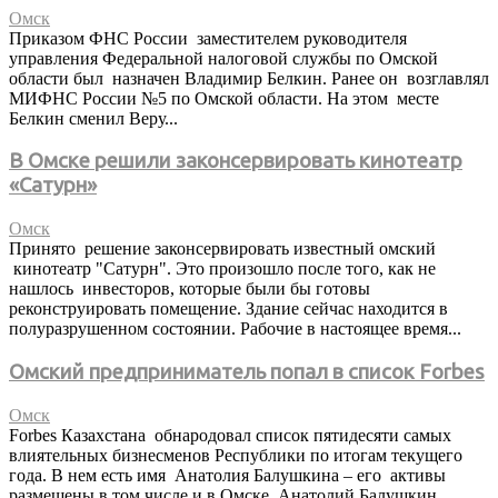
Омск
Приказом ФНС России заместителем руководителя
управления Федеральной налоговой службы по Омской
области был назначен Владимир Белкин. Ранее он возглавлял
МИФНС России №5 по Омской области. На этом месте
Белкин сменил Веру...
В Омске решили законсервировать кинотеатр
«Сатурн»
Омск
Принято решение законсервировать известный омский
кинотеатр "Сатурн". Это произошло после того, как не
нашлось инвесторов, которые были бы готовы
реконструировать помещение. Здание сейчас находится в
полуразрушенном состоянии. Рабочие в настоящее время...
Омский предприниматель попал в список Forbes
Омск
Forbes Казахстана обнародовал список пятидесяти самых
влиятельных бизнесменов Республики по итогам текущего
года. В нем есть имя Анатолия Балушкина – его активы
размещены в том числе и в Омске. Анатолий Балушкин