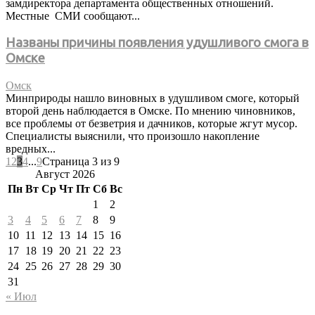
замдиректора департамента общественных отношений.
Местные СМИ сообщают...
Названы причины появления удушливого смога в
Омске
Омск
Минприроды нашло виновных в удушливом смоге, который
второй день наблюдается в Омске. По мнению чиновников,
все проблемы от безветрия и дачников, которые жгут мусор.
Специалисты выяснили, что произошло накопление
вредных...
1
2
3
4
...
9
Страница 3 из 9
Август 2026
Пн
Вт
Ср
Чт
Пт
Сб
Вс
1
2
3
4
5
6
7
8
9
10
11
12
13
14
15
16
17
18
19
20
21
22
23
24
25
26
27
28
29
30
31
« Июл