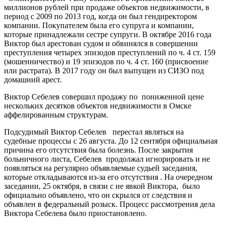
миллионов рублей при продаже объектов недвижимости, в
период с 2009 по 2013 год, когда он был гендиректором
компании. Покупателем была его супруга и компании,
которые принадлежали сестре супруги. В октябре 2016 года
Виктор был арестован судом и обвинялся в совершении
преступления четырех эпизодов преступлений по ч. 4 ст. 159
(мошенничество) и 19 эпизодов по ч. 4 ст. 160 (присвоение
или растрата). В 2017 году он был выпущен из СИЗО под
домашний арест.
Виктор Себелев совершил продажу по пониженной цене
нескольких десятков объектов недвижимости в Омске
аффелированным структурам.
Подсудимый Виктор Себелев перестал являться на
судебные процессы с 26 августа. До 12 сентября официальная
причина его отсутствия была болезнь. После закрытия
больничного листа, Себелев продолжал игнорировать и не
появляться на регулярно объявляемые судьей заседания,
которые откладываются из-за его отсутствия . На очередном
заседании, 25 октября, в связи с не явкой Виктора, было
официально объявлено, что он скрылся от следствия и
объявлен в федеральный розыск. Процесс рассмотрения дела
Виктора Себелева было приостановлено.