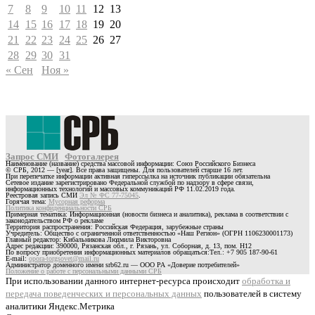
7
8
9
10
11
12
13
14
15
16
17
18
19
20
21
22
23
24
25
26
27
28
29
30
31
« Сен
Ноя »
Запрос СМИ
Фотогалерея
Наименование (название) средства массовой информации: Союз Российского Бизнеса
© СРБ, 2012 — [year]. Все права защищены. Для пользователей старше 16 лет.
При перепечатке информации активная гиперссылка на источник публикации обязательна
Сетевое издание зарегистрировано Федеральной службой по надзору в сфере связи,
информационных технологий и массовых коммуникаций РФ 11.02.2019 года.
Реестровая запись СМИ
Эл № ФС 77-75045
.
Горячая тема:
Мусорная реформа
Политика конфиденциальности СРБ
Примерная тематика: Информационная (новости бизнеса и аналитика), реклама в соответствии с
законодательством РФ о рекламе
Территория распространения: Российская Федерация, зарубежные страны
Учредитель: Общество с ограниченной ответственностью «Наш Регион» (ОГРН 1106230001173)
Главный редактор: Кибальникова Людмила Викторовна
Адрес редакции: 390000, Рязанская обл., г. Рязань, ул. Соборная, д. 13, пом. Н12
По вопросу приобретения информационных материалов обращаться:Тел.: +7 905 187-90-61
E-mail:
opora-torgsovet@mail.ru
Администратор доменного имени srb62.ru — ООО РА «Доверие потребителей»
Положение о работе с персональными данными СРБ
При использовании данного интернет-ресурса происходит
обработка и
передача поведенческих и персональных данных
пользователей в систему
аналитики Яндекс.Метрика