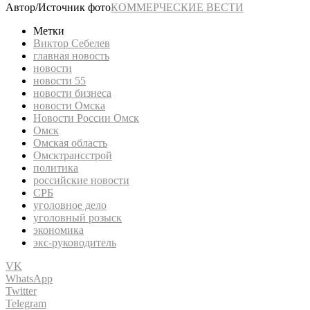
Автор/Источник фото
КОММЕРЧЕСКИЕ ВЕСТИ
Метки
Виктор Себелев
главная новость
новости
новости 55
новости бизнеса
новости Омска
Новости России Омск
Омск
Омская область
Омсктрансстрой
политика
российские новости
СРБ
уголовное дело
уголовный розыск
экономика
экс-руководитель
VK
WhatsApp
Twitter
Telegram