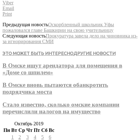
Viber
Email
Print
Предыдущая новость
Оскорбленный школьник Уфы
пожаловался главе Башкирии на свою учительницу
Следующая новость
Прокуратура завела дело на чиновника из-
за игнорирования СМИ
ЭТО МОЖЕТ БЫТЬ ИНТЕРЕСНО
ДРУГИЕ НОВОСТИ
В Омске ищут арендатора для помещения в
«Доме со шпилем»
В Омске вновь пытаются обанкротить
подрядчика моста
Стало известно, сколько омские компании
перечислили налогов на имущество
Октябрь 2019
Пн
Вт
Ср
Чт
Пт
Сб
Вс
1
2
3
4
5
6