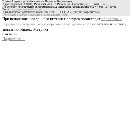
Главный редактор: Кибальникова Людмила Викторовна
Адрес редакции: 390000, Рязанская обл., г. Рязань, ул. Соборная, д. 13, пом. Н12
По вопросу приобретения информационных материалов обращаться:Тел.: +7 905 187-90-61
E-mail:
opora-torgsovet@mail.ru
Администратор доменного имени srb62.ru — ООО РА «Доверие потребителей»
Положение о работе с персональными данными СРБ
При использовании данного интернет-ресурса происходит
обработка и
передача поведенческих и персональных данных
пользователей в систему
аналитики Яндекс.Метрика
Согласен
Подробнее…