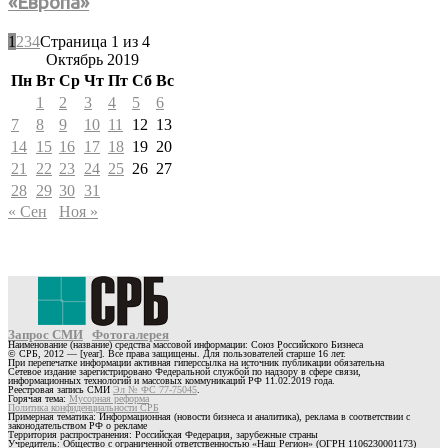
«Европа»
1
2
3
4
Страница 1 из 4
Октябрь 2019
Пн
Вт
Ср
Чт
Пт
Сб
Вс
1
2
3
4
5
6
7
8
9
10
11
12
13
14
15
16
17
18
19
20
21
22
23
24
25
26
27
28
29
30
31
« Сен
Ноя »
Запрос СМИ
Фотогалерея
Наименование (название) средства массовой информации: Союз Российского Бизнеса
© СРБ, 2012 — [year]. Все права защищены. Для пользователей старше 16 лет.
При перепечатке информации активная гиперссылка на источник публикации обязательна
Сетевое издание зарегистрировано Федеральной службой по надзору в сфере связи,
информационных технологий и массовых коммуникаций РФ 11.02.2019 года.
Реестровая запись СМИ
Эл № ФС 77-75045
.
Горячая тема:
Мусорная реформа
Политика конфиденциальности СРБ
Примерная тематика: Информационная (новости бизнеса и аналитика), реклама в соответствии с
законодательством РФ о рекламе
Территория распространения: Российская Федерация, зарубежные страны
Учредитель: Общество с ограниченной ответственностью «Наш Регион» (ОГРН 1106230001173)