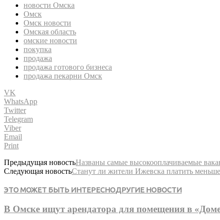
новости Омска
Омск
Омск новости
Омская область
омские новости
покупка
продажа
продажа готового бизнеса
продажа пекарни Омск
VK
WhatsApp
Twitter
Telegram
Viber
Email
Print
Предыдущая новость
Названы самые высокооплачиваемые вак
Следующая новость
Станут ли жители Ижевска платить меньше 
ЭТО МОЖЕТ БЫТЬ ИНТЕРЕСНО
ДРУГИЕ НОВОСТИ
В Омске ищут арендатора для помещения в «Дом