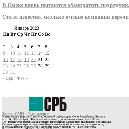
В Омске вновь пытаются обанкротить подрядчик
Стало известно, сколько омские компании переч
Январь 2023
Пн
Вт
Ср
Чт
Пт
Сб
Вс
1
2
3
4
5
6
7
8
9
10
11
12
13
14
15
16
17
18
19
20
21
22
23
24
25
26
27
28
29
30
31
« Дек
Фев »
Запрос СМИ
Фотогалерея
Наименование (название) средства массовой информации: Союз Российского Бизнеса
© СРБ, 2012 — [year]. Все права защищены. Для пользователей старше 16 лет.
При перепечатке информации активная гиперссылка на источник публикации обязательна
Сетевое издание зарегистрировано Федеральной службой по надзору в сфере связи,
информационных технологий и массовых коммуникаций РФ 11.02.2019 года.