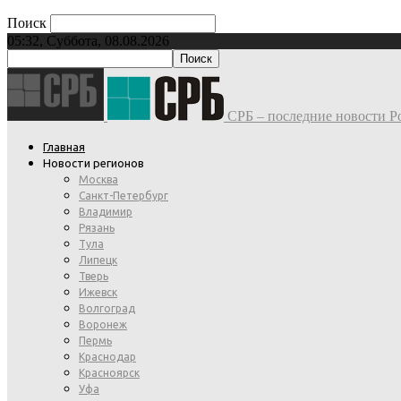
Поиск
05:32, Суббота, 08.08.2026
СРБ – последние новости Ро
Главная
Новости регионов
Москва
Санкт-Петербург
Владимир
Рязань
Тула
Липецк
Тверь
Ижевск
Волгоград
Воронеж
Пермь
Краснодар
Красноярск
Уфа