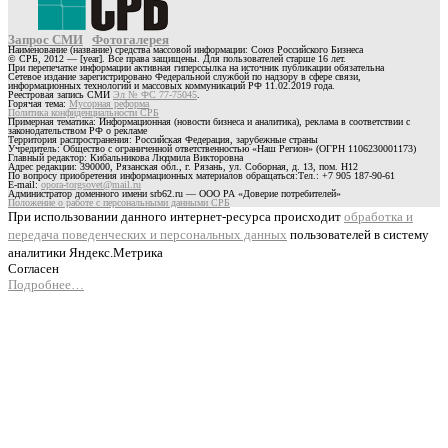
Запрос СМИ
Фотогалерея
Наименование (название) средства массовой информации: Союз Российского Бизнеса
© СРБ, 2012 — [year]. Все права защищены. Для пользователей старше 16 лет.
При перепечатке информации активная гиперссылка на источник публикации обязательна
Сетевое издание зарегистрировано Федеральной службой по надзору в сфере связи,
информационных технологий и массовых коммуникаций РФ 11.02.2019 года.
Реестровая запись СМИ
Эл № ФС 77-75045
.
Горячая тема:
Мусорная реформа
Политика конфиденциальности СРБ
Примерная тематика: Информационная (новости бизнеса и аналитика), реклама в соответствии с
законодательством РФ о рекламе
Территория распространения: Российская Федерация, зарубежные страны
Учредитель: Общество с ограниченной ответственностью «Наш Регион» (ОГРН 1106230001173)
Главный редактор: Кибальникова Людмила Викторовна
Адрес редакции: 390000, Рязанская обл., г. Рязань, ул. Соборная, д. 13, пом. Н12
По вопросу приобретения информационных материалов обращаться:Тел.: +7 905 187-90-61
E-mail:
opora-torgsovet@mail.ru
Администратор доменного имени srb62.ru — ООО РА «Доверие потребителей»
Положение о работе с персональными данными СРБ
При использовании данного интернет-ресурса происходит
обработка и
передача поведенческих и персональных данных
пользователей в систему
аналитики Яндекс.Метрика
Согласен
Подробнее…