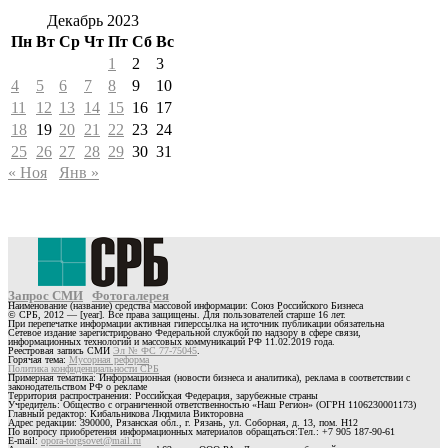
Декабрь 2023
Пн
Вт
Ср
Чт
Пт
Сб
Вс
1
2
3
4
5
6
7
8
9
10
11
12
13
14
15
16
17
18
19
20
21
22
23
24
25
26
27
28
29
30
31
« Ноя
Янв »
Запрос СМИ
Фотогалерея
Наименование (название) средства массовой информации: Союз Российского Бизнеса
© СРБ, 2012 — [year]. Все права защищены. Для пользователей старше 16 лет.
При перепечатке информации активная гиперссылка на источник публикации обязательна
Сетевое издание зарегистрировано Федеральной службой по надзору в сфере связи,
информационных технологий и массовых коммуникаций РФ 11.02.2019 года.
Реестровая запись СМИ
Эл № ФС 77-75045
.
Горячая тема:
Мусорная реформа
Политика конфиденциальности СРБ
Примерная тематика: Информационная (новости бизнеса и аналитика), реклама в соответствии с
законодательством РФ о рекламе
Территория распространения: Российская Федерация, зарубежные страны
Учредитель: Общество с ограниченной ответственностью «Наш Регион» (ОГРН 1106230001173)
Главный редактор: Кибальникова Людмила Викторовна
Адрес редакции: 390000, Рязанская обл., г. Рязань, ул. Соборная, д. 13, пом. Н12
По вопросу приобретения информационных материалов обращаться:Тел.: +7 905 187-90-61
E-mail:
opora-torgsovet@mail.ru