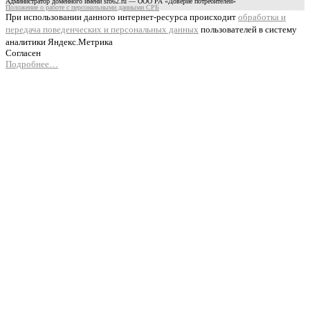
Администратор доменного имени srb62.ru — ООО РА «Доверие потребителей»
Положение о работе с персональными данными СРБ
При использовании данного интернет-ресурса происходит
обработка и
передача поведенческих и персональных данных
пользователей в систему
аналитики Яндекс.Метрика
Согласен
Подробнее…