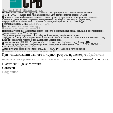
Запрос СМИ
Фотогалерея
Наименование (название) средства массовой информации: Союз Российского Бизнеса
© СРБ, 2012 — [year]. Все права защищены. Для пользователей старше 16 лет.
При перепечатке информации активная гиперссылка на источник публикации обязательна
Сетевое издание зарегистрировано Федеральной службой по надзору в сфере связи,
информационных технологий и массовых коммуникаций РФ 11.02.2019 года.
Реестровая запись СМИ
Эл № ФС 77-75045
.
Горячая тема:
Мусорная реформа
Политика конфиденциальности СРБ
Примерная тематика: Информационная (новости бизнеса и аналитика), реклама в соответствии с
законодательством РФ о рекламе
Территория распространения: Российская Федерация, зарубежные страны
Учредитель: Общество с ограниченной ответственностью «Наш Регион» (ОГРН 1106230001173)
Главный редактор: Кибальникова Людмила Викторовна
Адрес редакции: 390000, Рязанская обл., г. Рязань, ул. Соборная, д. 13, пом. Н12
По вопросу приобретения информационных материалов обращаться:Тел.: +7 905 187-90-61
E-mail:
opora-torgsovet@mail.ru
Администратор доменного имени srb62.ru — ООО РА «Доверие потребителей»
Положение о работе с персональными данными СРБ
При использовании данного интернет-ресурса происходит
обработка и
передача поведенческих и персональных данных
пользователей в систему
аналитики Яндекс.Метрика
Согласен
Подробнее…