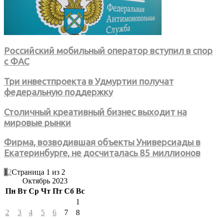
Российский мобильный оператор вступил в спор
с ФАС
Три инвестпроекта в Удмуртии получат
федеральную поддержку
Столичный креативный бизнес выходит на
мировые рынки
Фирма, возводившая объекты Универсиады в
Екатеринбурге, не досчиталась 85 миллионов
1
2
Страница 1 из 2
Октябрь 2023
Пн
Вт
Ср
Чт
Пт
Сб
Вс
1
2
3
4
5
6
7
8