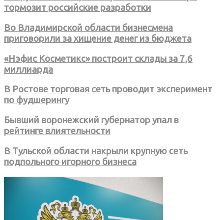
тормозит российские разработки
Во Владимирской области бизнесмена
приговорили за хищение денег из бюджета
«Нэфис Косметикс» построит склады за 7,6
миллиарда
В Ростове торговая сеть проводит эксперимент
по фудшерингу
Бывший воронежский губернатор упал в
рейтинге влиятельности
В Тульской области накрыли крупную сеть
подпольного игорного бизнеса