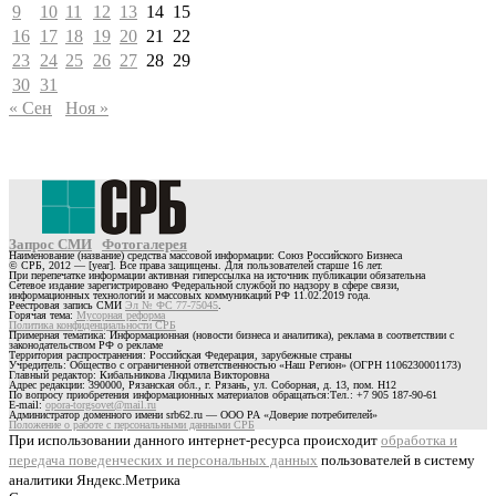
9
10
11
12
13
14
15
16
17
18
19
20
21
22
23
24
25
26
27
28
29
30
31
« Сен
Ноя »
Запрос СМИ
Фотогалерея
Наименование (название) средства массовой информации: Союз Российского Бизнеса
© СРБ, 2012 — [year]. Все права защищены. Для пользователей старше 16 лет.
При перепечатке информации активная гиперссылка на источник публикации обязательна
Сетевое издание зарегистрировано Федеральной службой по надзору в сфере связи,
информационных технологий и массовых коммуникаций РФ 11.02.2019 года.
Реестровая запись СМИ
Эл № ФС 77-75045
.
Горячая тема:
Мусорная реформа
Политика конфиденциальности СРБ
Примерная тематика: Информационная (новости бизнеса и аналитика), реклама в соответствии с
законодательством РФ о рекламе
Территория распространения: Российская Федерация, зарубежные страны
Учредитель: Общество с ограниченной ответственностью «Наш Регион» (ОГРН 1106230001173)
Главный редактор: Кибальникова Людмила Викторовна
Адрес редакции: 390000, Рязанская обл., г. Рязань, ул. Соборная, д. 13, пом. Н12
По вопросу приобретения информационных материалов обращаться:Тел.: +7 905 187-90-61
E-mail:
opora-torgsovet@mail.ru
Администратор доменного имени srb62.ru — ООО РА «Доверие потребителей»
Положение о работе с персональными данными СРБ
При использовании данного интернет-ресурса происходит
обработка и
передача поведенческих и персональных данных
пользователей в систему
аналитики Яндекс.Метрика