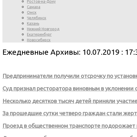
Ростов-на-Дону
Самара
Омск
Челябинск
Казань
Нижний Новгород
Екатеринбург
Новосибирск
Ежедневные Архивы: 10.07.2019 : 17:
Предприниматели получили отсрочку по установк
Суд признал ресторатора виновным в уклонении от
Несколько десятков тысяч детей приняли участие
За прошедшие сутки четверо граждан стали же
Проезд в общественном транспорте подорожает 