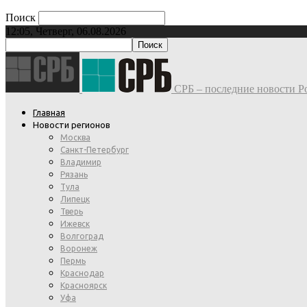
Поиск
12:05, Четверг, 06.08.2026
СРБ – последние новости Ро
Главная
Новости регионов
Москва
Санкт-Петербург
Владимир
Рязань
Тула
Липецк
Тверь
Ижевск
Волгоград
Воронеж
Пермь
Краснодар
Красноярск
Уфа