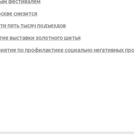
ным фестивалем
скве снизится
ти пять тысяч подъездов
тие выставки золотного шитья
иятие по профилактике социально негативных проя