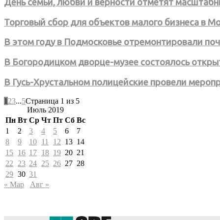
День семьи, любви и верности отметят масштаб
Торговый сбор для объектов малого бизнеса в Мо
В этом году в Подмосковье отремонтировали поч
В Богородицком дворце-музее состоялось откры
В Гусь-Хрустальном полицейские провели меропр
1
2
3
...
5
Страница 1 из 5
Июль 2019
Пн
Вт
Ср
Чт
Пт
Сб
Вс
1
2
3
4
5
6
7
8
9
10
11
12
13
14
15
16
17
18
19
20
21
22
23
24
25
26
27
28
29
30
31
« Мар
Авг »