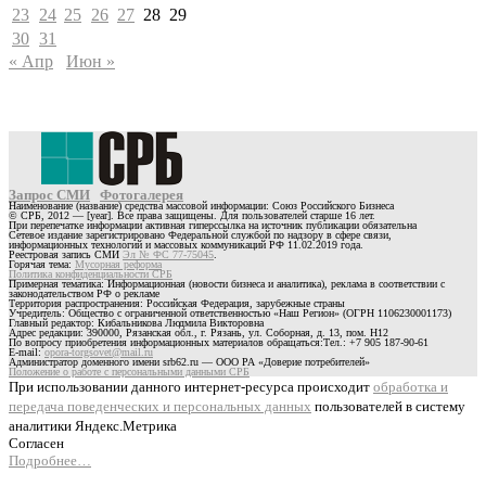
23
24
25
26
27
28
29
30
31
« Апр
Июн »
Запрос СМИ
Фотогалерея
Наименование (название) средства массовой информации: Союз Российского Бизнеса
© СРБ, 2012 — [year]. Все права защищены. Для пользователей старше 16 лет.
При перепечатке информации активная гиперссылка на источник публикации обязательна
Сетевое издание зарегистрировано Федеральной службой по надзору в сфере связи,
информационных технологий и массовых коммуникаций РФ 11.02.2019 года.
Реестровая запись СМИ
Эл № ФС 77-75045
.
Горячая тема:
Мусорная реформа
Политика конфиденциальности СРБ
Примерная тематика: Информационная (новости бизнеса и аналитика), реклама в соответствии с
законодательством РФ о рекламе
Территория распространения: Российская Федерация, зарубежные страны
Учредитель: Общество с ограниченной ответственностью «Наш Регион» (ОГРН 1106230001173)
Главный редактор: Кибальникова Людмила Викторовна
Адрес редакции: 390000, Рязанская обл., г. Рязань, ул. Соборная, д. 13, пом. Н12
По вопросу приобретения информационных материалов обращаться:Тел.: +7 905 187-90-61
E-mail:
opora-torgsovet@mail.ru
Администратор доменного имени srb62.ru — ООО РА «Доверие потребителей»
Положение о работе с персональными данными СРБ
При использовании данного интернет-ресурса происходит
обработка и
передача поведенческих и персональных данных
пользователей в систему
аналитики Яндекс.Метрика
Согласен
Подробнее…