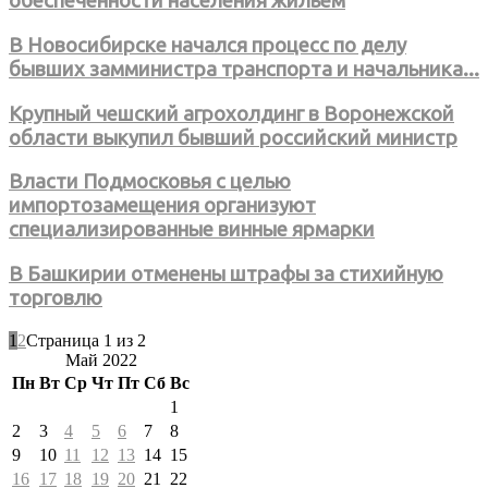
обеспеченности населения жильем
В Новосибирске начался процесс по делу
бывших замминистра транспорта и начальника...
Крупный чешский агрохолдинг в Воронежской
области выкупил бывший российский министр
Власти Подмосковья с целью
импортозамещения организуют
специализированные винные ярмарки
В Башкирии отменены штрафы за стихийную
торговлю
1
2
Страница 1 из 2
Май 2022
Пн
Вт
Ср
Чт
Пт
Сб
Вс
1
2
3
4
5
6
7
8
9
10
11
12
13
14
15
16
17
18
19
20
21
22