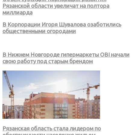
Рязанской области увеличат на полтора
миллиарда
В Корпорации Игоря Шувалова озаботились
общественными огородами
В Нижнем Новгороде гипермаркеты OBI начали
свою работу под старым брендом
Рязанская область стала лидером по