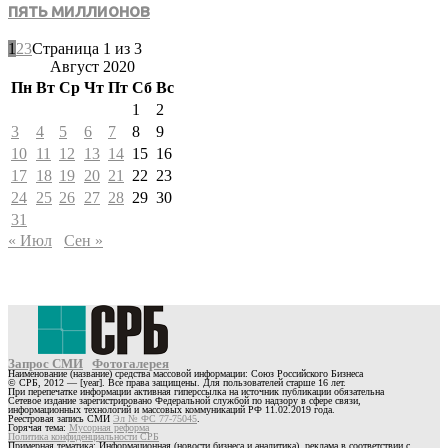
пять миллионов
1
2
3
Страница 1 из 3
Август 2020
Пн
Вт
Ср
Чт
Пт
Сб
Вс
1
2
3
4
5
6
7
8
9
10
11
12
13
14
15
16
17
18
19
20
21
22
23
24
25
26
27
28
29
30
31
« Июл
Сен »
Запрос СМИ
Фотогалерея
Наименование (название) средства массовой информации: Союз Российского Бизнеса
© СРБ, 2012 — [year]. Все права защищены. Для пользователей старше 16 лет.
При перепечатке информации активная гиперссылка на источник публикации обязательна
Сетевое издание зарегистрировано Федеральной службой по надзору в сфере связи,
информационных технологий и массовых коммуникаций РФ 11.02.2019 года.
Реестровая запись СМИ
Эл № ФС 77-75045
.
Горячая тема:
Мусорная реформа
Политика конфиденциальности СРБ
Примерная тематика: Информационная (новости бизнеса и аналитика), реклама в соответствии с