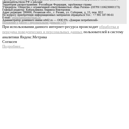
законодательством РФ о рекламе
Территория распространения: Российская Федерация, зарубежные страны
Учредитель: Общество с ограниченной ответственностью «Наш Регион» (ОГРН 1106230001173)
Главный редактор: Кибальникова Людмила Викторовна
Адрес редакции: 390000, Рязанская обл., г. Рязань, ул. Соборная, д. 13, пом. Н12
По вопросу приобретения информационных материалов обращаться:Тел.: +7 905 187-90-61
E-mail:
opora-torgsovet@mail.ru
Администратор доменного имени srb62.ru — ООО РА «Доверие потребителей»
Положение о работе с персональными данными СРБ
При использовании данного интернет-ресурса происходит
обработка и
передача поведенческих и персональных данных
пользователей в систему
аналитики Яндекс.Метрика
Согласен
Подробнее…