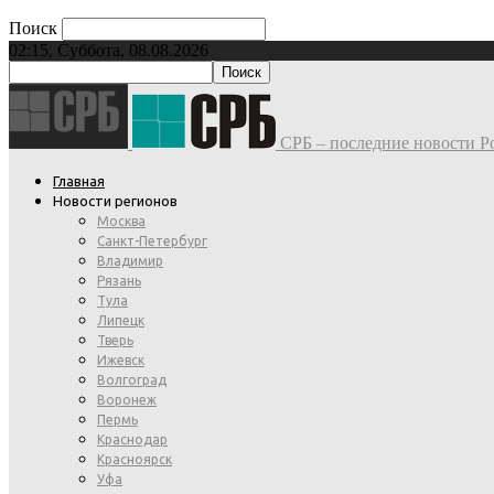
Поиск
02:15, Суббота, 08.08.2026
СРБ – последние новости Ро
Главная
Новости регионов
Москва
Санкт-Петербург
Владимир
Рязань
Тула
Липецк
Тверь
Ижевск
Волгоград
Воронеж
Пермь
Краснодар
Красноярск
Уфа