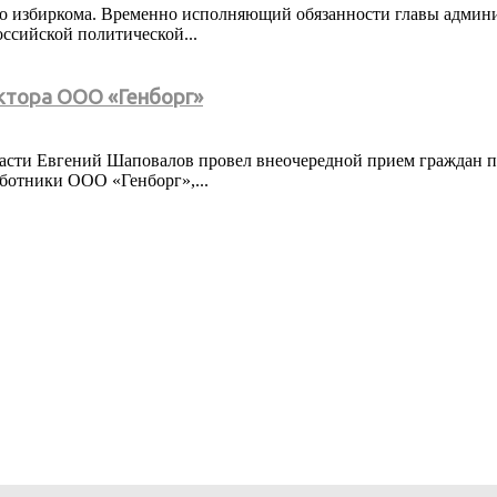
ого избиркома. Временно исполняющий обязанности главы адми
ссийской политической...
ктора ООО «Генборг»
асти Евгений Шаповалов провел внеочередной прием граждан по
ботники ООО «Генборг»,...