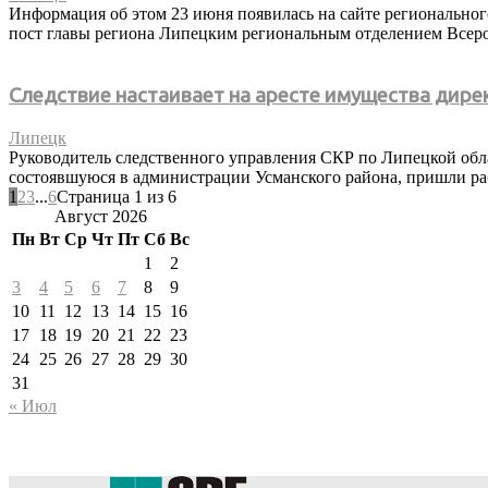
Информация об этом 23 июня появилась на сайте региональн
пост главы региона Липецким региональным отделением Всеро
Следствие настаивает на аресте имущества дире
Липецк
Руководитель следственного управления СКР по Липецкой обл
состоявшуюся в администрации Усманского района, пришли ра
1
2
3
...
6
Страница 1 из 6
Август 2026
Пн
Вт
Ср
Чт
Пт
Сб
Вс
1
2
3
4
5
6
7
8
9
10
11
12
13
14
15
16
17
18
19
20
21
22
23
24
25
26
27
28
29
30
31
« Июл