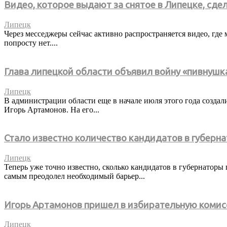
Видео, которое выдают за снятое в Липецке, сде
Липецк
Через месседжеры сейчас активно распространяется видео, где 
попросту нет....
Глава липецкой области объявил войну «пивнушк
Липецк
В администрации области еще в начале июля этого года созда
Игорь Артамонов. На его...
Стало известно количество кандидатов в губер
Липецк
Теперь уже точно известно, сколько кандидатов в губернаторы
самым преодолел необходимый барьер...
Игорь Артамонов пришел в избирательную комис
Липецк