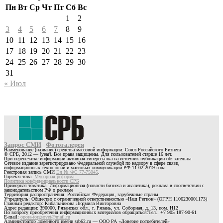
Пн
Вт
Ср
Чт
Пт
Сб
Вс
1
2
3
4
5
6
7
8
9
10
11
12
13
14
15
16
17
18
19
20
21
22
23
24
25
26
27
28
29
30
31
« Июл
Запрос СМИ
Фотогалерея
Наименование (название) средства массовой информации: Союз Российского Бизнеса
© СРБ, 2012 — [year]. Все права защищены. Для пользователей старше 16 лет.
При перепечатке информации активная гиперссылка на источник публикации обязательна
Сетевое издание зарегистрировано Федеральной службой по надзору в сфере связи,
информационных технологий и массовых коммуникаций РФ 11.02.2019 года.
Реестровая запись СМИ
Эл № ФС 77-75045
.
Горячая тема:
Мусорная реформа
Политика конфиденциальности СРБ
Примерная тематика: Информационная (новости бизнеса и аналитика), реклама в соответствии с
законодательством РФ о рекламе
Территория распространения: Российская Федерация, зарубежные страны
Учредитель: Общество с ограниченной ответственностью «Наш Регион» (ОГРН 1106230001173)
Главный редактор: Кибальникова Людмила Викторовна
Адрес редакции: 390000, Рязанская обл., г. Рязань, ул. Соборная, д. 13, пом. Н12
По вопросу приобретения информационных материалов обращаться:Тел.: +7 905 187-90-61
E-mail:
opora-torgsovet@mail.ru
Администратор доменного имени srb62.ru — ООО РА «Доверие потребителей»