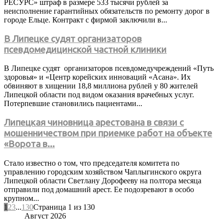
РЕСУРС» штраф в размере 533 тысячи рублей за
неисполнение гарантийных обязательств по ремонту дорог в
городе Ельце. Контракт с фирмой заключили в...
В Липецке судят организаторов
псевдомедицинской частной клиники
В Липецке судят организаторов псевдомедучреждений «Путь
здоровья» и «Центр корейских инноваций «Асана». Их
обвиняют в хищении 18,8 миллиона рублей у 80 жителей
Липецкой области под видом оказания врачебных услуг.
Потерпевшие становились пациентами...
Липецкая чиновница арестована в связи с
мошенничеством при приемке работ на объекте
«Ворота в...
Стало известно о том, что председателя комитета по
управлению городским хозяйством Чаплыгинского округа
Липецкой области Светлану Дорофееву на полтора месяца
отправили под домашний арест. Ее подозревают в особо
крупном...
1
2
3
...
130
Страница 1 из 130
Август 2026