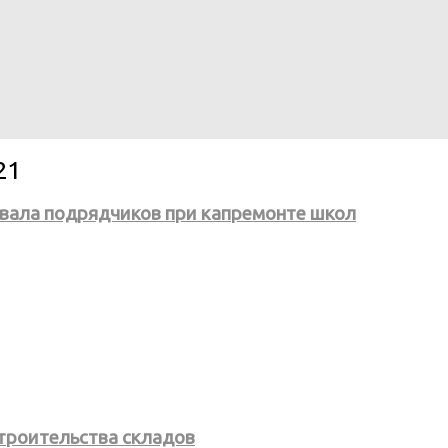
21
вала подрядчиков при капремонте школ
строительства складов