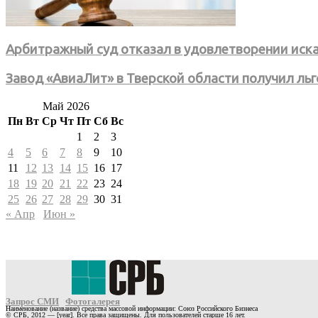
Арбитражный суд отказал в удовлетворении иска 
Завод «АвиаЛит» в Тверской области получил ль
Май 2026
Пн
Вт
Ср
Чт
Пт
Сб
Вс
1
2
3
4
5
6
7
8
9
10
11
12
13
14
15
16
17
18
19
20
21
22
23
24
25
26
27
28
29
30
31
« Апр
Июн »
Запрос СМИ
Фотогалерея
Наименование (название) средства массовой информации: Союз Российского Бизнеса
© СРБ, 2012 — [year]. Все права защищены. Для пользователей старше 16 лет.