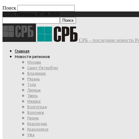
Поиск
15:15, Пятница, 07.08.2026
СРБ – последние новости Ро
Главная
Новости регионов
Москва
Санкт-Петербург
Владимир
Рязань
Тула
Липецк
Тверь
Ижевск
Волгоград
Воронеж
Пермь
Краснодар
Красноярск
Уфа