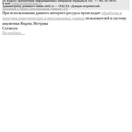
По вопросу приобретения информационных материалов обращаться:Тел.: +7 905 187-90-61
E-mail:
opora-torgsovet@mail.ru
Администратор доменного имени srb62.ru — ООО РА «Доверие потребителей»
Положение о работе с персональными данными СРБ
При использовании данного интернет-ресурса происходит
обработка и
передача поведенческих и персональных данных
пользователей в систему
аналитики Яндекс.Метрика
Согласен
Подробнее…