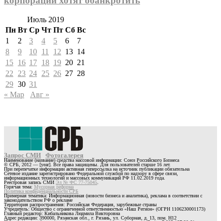
корпорации хотят обанкротить
Июль 2019
Пн
Вт
Ср
Чт
Пт
Сб
Вс
1
2
3
4
5
6
7
8
9
10
11
12
13
14
15
16
17
18
19
20
21
22
23
24
25
26
27
28
29
30
31
« Мар
Авг »
Запрос СМИ
Фотогалерея
Наименование (название) средства массовой информации: Союз Российского Бизнеса
© СРБ, 2012 — [year]. Все права защищены. Для пользователей старше 16 лет.
При перепечатке информации активная гиперссылка на источник публикации обязательна
Сетевое издание зарегистрировано Федеральной службой по надзору в сфере связи,
информационных технологий и массовых коммуникаций РФ 11.02.2019 года.
Реестровая запись СМИ
Эл № ФС 77-75045
.
Горячая тема:
Мусорная реформа
Политика конфиденциальности СРБ
Примерная тематика: Информационная (новости бизнеса и аналитика), реклама в соответствии с
законодательством РФ о рекламе
Территория распространения: Российская Федерация, зарубежные страны
Учредитель: Общество с ограниченной ответственностью «Наш Регион» (ОГРН 1106230001173)
Главный редактор: Кибальникова Людмила Викторовна
Адрес редакции: 390000, Рязанская обл., г. Рязань, ул. Соборная, д. 13, пом. Н12