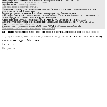
информационных технологий и массовых коммуникаций РФ 11.02.2019 года.
Реестровая запись СМИ
Эл № ФС 77-75045
.
Горячая тема:
Мусорная реформа
Политика конфиденциальности СРБ
Примерная тематика: Информационная (новости бизнеса и аналитика), реклама в соответствии с
законодательством РФ о рекламе
Территория распространения: Российская Федерация, зарубежные страны
Учредитель: Общество с ограниченной ответственностью «Наш Регион» (ОГРН 1106230001173)
Главный редактор: Кибальникова Людмила Викторовна
Адрес редакции: 390000, Рязанская обл., г. Рязань, ул. Соборная, д. 13, пом. Н12
По вопросу приобретения информационных материалов обращаться:Тел.: +7 905 187-90-61
E-mail:
opora-torgsovet@mail.ru
Администратор доменного имени srb62.ru — ООО РА «Доверие потребителей»
Положение о работе с персональными данными СРБ
При использовании данного интернет-ресурса происходит
обработка и
передача поведенческих и персональных данных
пользователей в систему
аналитики Яндекс.Метрика
Согласен
Подробнее…