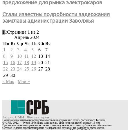
предложение для рынка электрокаров
Стали известны подробности задержания
замглавы администрации Заволжья
1
2
Страница 1 из 2
Апрель 2024
Пн
Вт
Ср
Чт
Пт
Сб
Вс
1
2
3
4
5
6
7
8
9
10
11
12
13
14
15
16
17
18
19
20
21
22
23
24
25
26
27
28
29
30
« Мар
Май »
Запрос СМИ
Фотогалерея
Наименование (название) средства массовой информации: Союз Российского Бизнеса
© СРБ, 2012 — [year]. Все права защищены. Для пользователей старше 16 лет.
При перепечатке информации активная гиперссылка на источник публикации обязательна
Сетевое издание зарегистрировано Федеральной службой по надзору в сфере связи,