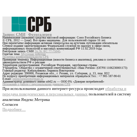
Запрос СМИ
Фотогалерея
Наименование (название) средства массовой информации: Союз Российского Бизнеса
© СРБ, 2012 — [year]. Все права защищены. Для пользователей старше 16 лет.
При перепечатке информации активная гиперссылка на источник публикации обязательна
Сетевое издание зарегистрировано Федеральной службой по надзору в сфере связи,
информационных технологий и массовых коммуникаций РФ 11.02.2019 года.
Реестровая запись СМИ
Эл № ФС 77-75045
.
Горячая тема:
Мусорная реформа
Политика конфиденциальности СРБ
Примерная тематика: Информационная (новости бизнеса и аналитика), реклама в соответствии с
законодательством РФ о рекламе
Территория распространения: Российская Федерация, зарубежные страны
Учредитель: Общество с ограниченной ответственностью «Наш Регион» (ОГРН 1106230001173)
Главный редактор: Кибальникова Людмила Викторовна
Адрес редакции: 390000, Рязанская обл., г. Рязань, ул. Соборная, д. 13, пом. Н12
По вопросу приобретения информационных материалов обращаться:Тел.: +7 905 187-90-61
E-mail:
opora-torgsovet@mail.ru
Администратор доменного имени srb62.ru — ООО РА «Доверие потребителей»
Положение о работе с персональными данными СРБ
При использовании данного интернет-ресурса происходит
обработка и
передача поведенческих и персональных данных
пользователей в систему
аналитики Яндекс.Метрика
Согласен
Подробнее…