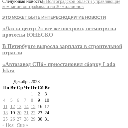
Следующая новость
В Волгоградской области управляющие
компании оштрафовали на 30 миллионов
ЭТО МОЖЕТ БЫТЬ ИНТЕРЕСНО
ДРУГИЕ НОВОСТИ
«Лахта центр 2» все же построят, несмотря на
протесты ЮНЕСКО
В Петербурге выросла зарплата в строительной
отрасли
«Автозавод СПб» приостановил сборку Lada
Iskra
Декабрь 2023
Пн
Вт
Ср
Чт
Пт
Сб
Вс
1
2
3
4
5
6
7
8
9
10
11
12
13
14
15
16
17
18
19
20
21
22
23
24
25
26
27
28
29
30
31
« Ноя
Янв »