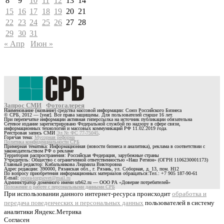
8
9
10
11
12
13
14
15
16
17
18
19
20
21
22
23
24
25
26
27
28
29
30
31
« Апр
Июн »
Запрос СМИ
Фотогалерея
Наименование (название) средства массовой информации: Союз Российского Бизнеса
© СРБ, 2012 — [year]. Все права защищены. Для пользователей старше 16 лет.
При перепечатке информации активная гиперссылка на источник публикации обязательна
Сетевое издание зарегистрировано Федеральной службой по надзору в сфере связи,
информационных технологий и массовых коммуникаций РФ 11.02.2019 года.
Реестровая запись СМИ
Эл № ФС 77-75045
.
Горячая тема:
Мусорная реформа
Политика конфиденциальности СРБ
Примерная тематика: Информационная (новости бизнеса и аналитика), реклама в соответствии с
законодательством РФ о рекламе
Территория распространения: Российская Федерация, зарубежные страны
Учредитель: Общество с ограниченной ответственностью «Наш Регион» (ОГРН 1106230001173)
Главный редактор: Кибальникова Людмила Викторовна
Адрес редакции: 390000, Рязанская обл., г. Рязань, ул. Соборная, д. 13, пом. Н12
По вопросу приобретения информационных материалов обращаться:Тел.: +7 905 187-90-61
E-mail:
opora-torgsovet@mail.ru
Администратор доменного имени srb62.ru — ООО РА «Доверие потребителей»
Положение о работе с персональными данными СРБ
При использовании данного интернет-ресурса происходит
обработка и
передача поведенческих и персональных данных
пользователей в систему
аналитики Яндекс.Метрика
Согласен