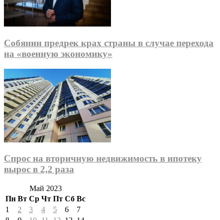
Собянин предрек крах страны в случае перехода
на «военную экономику»
Спрос на вторичную недвижимость в ипотеку
вырос в 2,2 раза
Май 2023
Пн
Вт
Ср
Чт
Пт
Сб
Вс
1
2
3
4
5
6
7