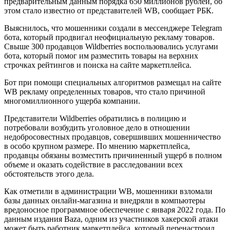
предварительным данным порядка 650 миллионов рублей, об
этом стало известно от представителей WB, сообщает РБК.
Выяснилось, что мошенники создали в мессенджере Telegram
бота, который продвигал неофициальную рекламу товаров.
Свыше 300 продавцов Wildberries воспользовались услугами
бота, который помог им разместить товары на верхних
строчках рейтингов и поиска на сайте маркетплейса.
Бот при помощи специальных алгоритмов размещал на сайте
WB рекламу определенных товаров, что стало причиной
многомиллионного ущерба компании.
Представители Wildberries обратились в полицию и
потребовали возбудить уголовное дело в отношении
недобросовестных продавцов, совершивших мошенничество
в особо крупном размере. По мнению маркетплейса,
продавцы обязаны возместить причиненный ущерб в полном
объеме и оказать содействие в расследовании всех
обстоятельств этого дела.
Как отметили в администрации WB, мошенники взломали
базы данных онлайн-магазина и внедряли в компьютеры
вредоносное программное обеспечение с января 2022 года. По
данным издания Baza, одним из участников хакерской атаки
может быть работник маркетплейса, который перенастроил