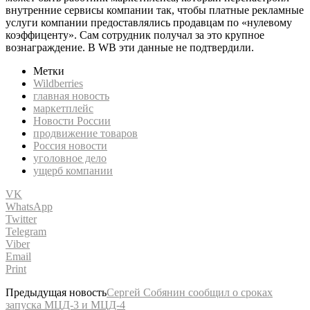
внутренние сервисы компании так, чтобы платные рекламные
услуги компании предоставлялись продавцам по «нулевому
коэффиценту». Сам сотрудник получал за это крупное
вознаграждение. В WB эти данные не подтвердили.
Метки
Wildberries
главная новость
маркетплейс
Новости России
продвижение товаров
Россия новости
уголовное дело
ущерб компании
VK
WhatsApp
Twitter
Telegram
Viber
Email
Print
Предыдущая новость
Сергей Собянин сообщил о сроках
запуска МЦД-3 и МЦД-4