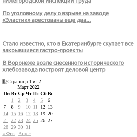
нижегородской инспекции труда
По уголовному делу о взрыве на заводе
«Эластик» арестованы еще два...
Стало известно, кто в Екатеринбурге скупает все
закрывшиеся гастро-проекты
В Воронеже возле снесенного исторического
хлебозавода построят деловой центр
1
2
Страница 1 из 2
Март 2022
Пн
Вт
Ср
Чт
Пт
Сб
Вс
1
2
3
4
5
6
7
8
9
10
11
12
13
14
15
16
17
18
19
20
21
22
23
24
25
26
27
28
29
30
31
« Фев
Апр »