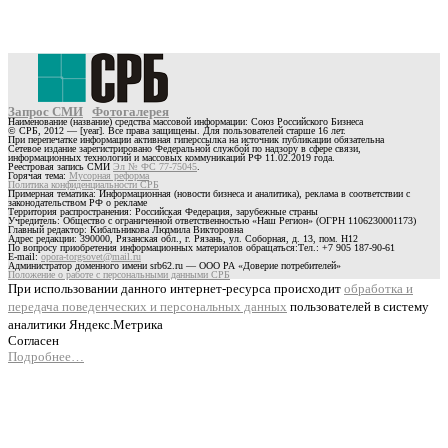
Запрос СМИ
Фотогалерея
Наименование (название) средства массовой информации: Союз Российского Бизнеса
© СРБ, 2012 — [year]. Все права защищены. Для пользователей старше 16 лет.
При перепечатке информации активная гиперссылка на источник публикации обязательна
Сетевое издание зарегистрировано Федеральной службой по надзору в сфере связи,
информационных технологий и массовых коммуникаций РФ 11.02.2019 года.
Реестровая запись СМИ
Эл № ФС 77-75045
.
Горячая тема:
Мусорная реформа
Политика конфиденциальности СРБ
Примерная тематика: Информационная (новости бизнеса и аналитика), реклама в соответствии с
законодательством РФ о рекламе
Территория распространения: Российская Федерация, зарубежные страны
Учредитель: Общество с ограниченной ответственностью «Наш Регион» (ОГРН 1106230001173)
Главный редактор: Кибальникова Людмила Викторовна
Адрес редакции: 390000, Рязанская обл., г. Рязань, ул. Соборная, д. 13, пом. Н12
По вопросу приобретения информационных материалов обращаться:Тел.: +7 905 187-90-61
E-mail:
opora-torgsovet@mail.ru
Администратор доменного имени srb62.ru — ООО РА «Доверие потребителей»
Положение о работе с персональными данными СРБ
При использовании данного интернет-ресурса происходит
обработка и
передача поведенческих и персональных данных
пользователей в систему
аналитики Яндекс.Метрика
Согласен
Подробнее…