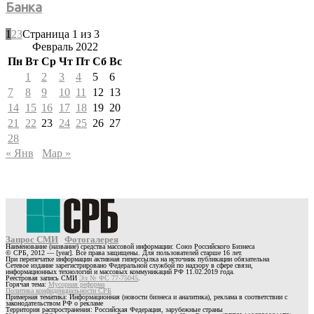
Банка
1
2
3
Страница 1 из 3
Февраль 2022
Пн
Вт
Ср
Чт
Пт
Сб
Вс
1
2
3
4
5
6
7
8
9
10
11
12
13
14
15
16
17
18
19
20
21
22
23
24
25
26
27
28
« Янв
Мар »
Запрос СМИ
Фотогалерея
Наименование (название) средства массовой информации: Союз Российского Бизнеса
© СРБ, 2012 — [year]. Все права защищены. Для пользователей старше 16 лет.
При перепечатке информации активная гиперссылка на источник публикации обязательна
Сетевое издание зарегистрировано Федеральной службой по надзору в сфере связи,
информационных технологий и массовых коммуникаций РФ 11.02.2019 года.
Реестровая запись СМИ
Эл № ФС 77-75045
.
Горячая тема:
Мусорная реформа
Политика конфиденциальности СРБ
Примерная тематика: Информационная (новости бизнеса и аналитика), реклама в соответствии с
законодательством РФ о рекламе
Территория распространения: Российская Федерация, зарубежные страны