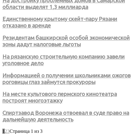
На достройку проблемных домов в Самарской
области выделят 1,3 миллиарда
Единственному крытому скейт-пару Рязани
отказано в аренде
Резидентам башкирской особой экономической
зоны дадут налоговые льготы
На рязанскую строительную компанию завели
уголовное дело
Информацией о получении школьниками ожогов
роговицы глаз займутся прокуроры
На месте культового пермского кинотеатра
построят многоэтажку
Спиртзавод Воронежа отвоевал в суде право на
дальнейшую деятельность
1
2
3
Страница 1 из 3