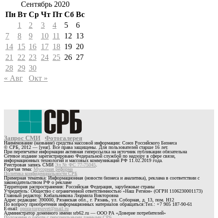
Сентябрь 2020
Пн
Вт
Ср
Чт
Пт
Сб
Вс
1
2
3
4
5
6
7
8
9
10
11
12
13
14
15
16
17
18
19
20
21
22
23
24
25
26
27
28
29
30
« Авг
Окт »
Запрос СМИ
Фотогалерея
Наименование (название) средства массовой информации: Союз Российского Бизнеса
© СРБ, 2012 — [year]. Все права защищены. Для пользователей старше 16 лет.
При перепечатке информации активная гиперссылка на источник публикации обязательна
Сетевое издание зарегистрировано Федеральной службой по надзору в сфере связи,
информационных технологий и массовых коммуникаций РФ 11.02.2019 года.
Реестровая запись СМИ
Эл № ФС 77-75045
.
Горячая тема:
Мусорная реформа
Политика конфиденциальности СРБ
Примерная тематика: Информационная (новости бизнеса и аналитика), реклама в соответствии с
законодательством РФ о рекламе
Территория распространения: Российская Федерация, зарубежные страны
Учредитель: Общество с ограниченной ответственностью «Наш Регион» (ОГРН 1106230001173)
Главный редактор: Кибальникова Людмила Викторовна
Адрес редакции: 390000, Рязанская обл., г. Рязань, ул. Соборная, д. 13, пом. Н12
По вопросу приобретения информационных материалов обращаться:Тел.: +7 905 187-90-61
E-mail:
opora-torgsovet@mail.ru
Администратор доменного имени srb62.ru — ООО РА «Доверие потребителей»
Положение о работе с персональными данными СРБ