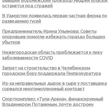
Бывший Воронежский прокурор Андрей Власюк
останется под стражей
В Удмуртии появилась первая частная ферма по
разведению гусей
Предприниматель Ирина Ульянова: Советы
опоровцев помогли избежать гораздо больших
убытков
Нижегородская область приближается к пику
заболеваемости COVID
Запрет на строительство в Челябинском
городском бору поддержала Генпрокуратура
Из-за неправильных дырок в сыре у поставщика
сорвался многомиллионный контракт
Спорткомплекс «Тула-Арена», финансируемый
Владимиром Потаниным, почти достроен