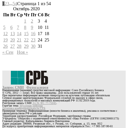
1
2
3
...
54
Страница 1 из 54
Октябрь 2020
Пн
Вт
Ср
Чт
Пт
Сб
Вс
1
2
3
4
5
6
7
8
9
10
11
12
13
14
15
16
17
18
19
20
21
22
23
24
25
26
27
28
29
30
31
« Сен
Ноя »
Запрос СМИ
Фотогалерея
Наименование (название) средства массовой информации: Союз Российского Бизнеса
© СРБ, 2012 — [year]. Все права защищены. Для пользователей старше 16 лет.
При перепечатке информации активная гиперссылка на источник публикации обязательна
Сетевое издание зарегистрировано Федеральной службой по надзору в сфере связи,
информационных технологий и массовых коммуникаций РФ 11.02.2019 года.
Реестровая запись СМИ
Эл № ФС 77-75045
.
Горячая тема:
Мусорная реформа
Политика конфиденциальности СРБ
Примерная тематика: Информационная (новости бизнеса и аналитика), реклама в соответствии с
законодательством РФ о рекламе
Территория распространения: Российская Федерация, зарубежные страны
Учредитель: Общество с ограниченной ответственностью «Наш Регион» (ОГРН 1106230001173)
Главный редактор: Кибальникова Людмила Викторовна
Адрес редакции: 390000, Рязанская обл., г. Рязань, ул. Соборная, д. 13, пом. Н12
По вопросу приобретения информационных материалов обращаться:Тел.: +7 905 187-90-61