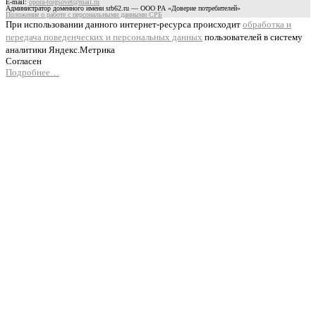
E-mail:
opora-torgsovet@mail.ru
Администратор доменного имени srb62.ru — ООО РА «Доверие потребителей»
Положение о работе с персональными данными СРБ
При использовании данного интернет-ресурса происходит
обработка и
передача поведенческих и персональных данных
пользователей в систему
аналитики Яндекс.Метрика
Согласен
Подробнее…