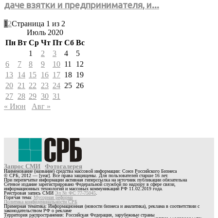
даче взятки и предпринимателя, и...
1
2
Страница 1 из 2
Июль 2020
Пн
Вт
Ср
Чт
Пт
Сб
Вс
1
2
3
4
5
6
7
8
9
10
11
12
13
14
15
16
17
18
19
20
21
22
23
24
25
26
27
28
29
30
31
« Июн
Авг »
Запрос СМИ
Фотогалерея
Наименование (название) средства массовой информации: Союз Российского Бизнеса
© СРБ, 2012 — [year]. Все права защищены. Для пользователей старше 16 лет.
При перепечатке информации активная гиперссылка на источник публикации обязательна
Сетевое издание зарегистрировано Федеральной службой по надзору в сфере связи,
информационных технологий и массовых коммуникаций РФ 11.02.2019 года.
Реестровая запись СМИ
Эл № ФС 77-75045
.
Горячая тема:
Мусорная реформа
Политика конфиденциальности СРБ
Примерная тематика: Информационная (новости бизнеса и аналитика), реклама в соответствии с
законодательством РФ о рекламе
Территория распространения: Российская Федерация, зарубежные страны