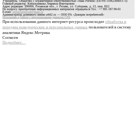
Учредитель: Общество с ограниченной ответственностью «Наш Регион» (ОГРН 1106230001173)
Главный редактор: Кибальникова Людмила Викторовна
Адрес редакции: 390000, Рязанская обл., г. Рязань, ул. Соборная, д. 13, пом. Н12
По вопросу приобретения информационных материалов обращаться:Тел.: +7 905 187-90-61
E-mail:
opora-torgsovet@mail.ru
Администратор доменного имени srb62.ru — ООО РА «Доверие потребителей»
Положение о работе с персональными данными СРБ
При использовании данного интернет-ресурса происходит
обработка и
передача поведенческих и персональных данных
пользователей в систему
аналитики Яндекс.Метрика
Согласен
Подробнее…