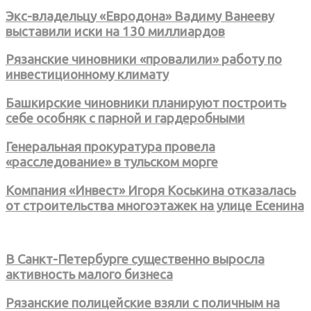
Экс-владельцу «Евродона» Вадиму Ванееву
выставили иски на 130 миллиардов
Рязанские чиновники «провалили» работу по
инвестиционному климату
Башкирские чиновники планируют построить
себе особняк с парной и гардеробными
Генеральная прокуратура провела
«расследование» в тульском морге
Компания «Инвест» Игоря Коськина отказалась
от строительства многоэтажек на улице Есенина
В Санкт-Петербурге существенно выросла
активность малого бизнеса
Рязанские полицейские взяли с поличным на