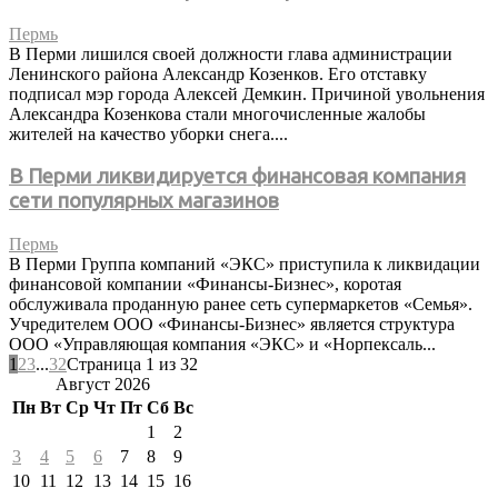
Пермь
В Перми лишился своей должности глава администрации
Ленинского района Александр Козенков. Его отставку
подписал мэр города Алексей Демкин. Причиной увольнения
Александра Козенкова стали многочисленные жалобы
жителей на качество уборки снега....
В Перми ликвидируется финансовая компания
сети популярных магазинов
Пермь
В Перми Группа компаний «ЭКС» приступила к ликвидации
финансовой компании «Финансы-Бизнес», коротая
обслуживала проданную ранее сеть супермаркетов «Семья».
Учредителем ООО «Финансы-Бизнес» является структура
ООО «Управляющая компания «ЭКС» и «Норпексаль...
1
2
3
...
32
Страница 1 из 32
Август 2026
Пн
Вт
Ср
Чт
Пт
Сб
Вс
1
2
3
4
5
6
7
8
9
10
11
12
13
14
15
16