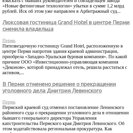
взыскать с бывших руководителей и совладельцев завода
«Новые фитинговые технологии» убытки в сумме 1,2 млрд
рублей. Иск об этом уже направлен в Арбитражный суд...
Люксовая гостиница Grand Hotel в центре Перми
сменила владельца
Пермь
Пятизвездочную гостиницу Grand Hotel, расположенную в
центре Перми напротив здания краевой администрации,
приобрела «Западно-Уральская буровая компания». По какой
причине ООО «Инвестиционно-управляющая компания
«Деконом», которой принадлежал отель, решила расстаться с
активом,...
В Перми отменено решение о прекращении
уголовного дела Дмитрия Левинского
Пермь
Пермский краевой суд отменил постановление Ленинского
районного суда о прекращении уголовного дела в отношении
бывшего генерального директора Управления
капстроительства Пермского края Дмитрия Левинского. Об
этом ходатайствовала региональная прокуратура. Как