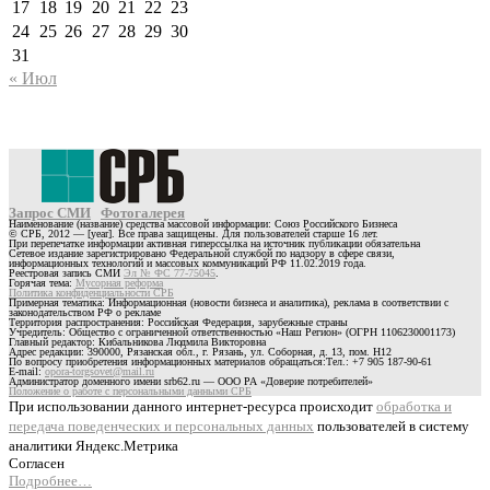
17
18
19
20
21
22
23
24
25
26
27
28
29
30
31
« Июл
Запрос СМИ
Фотогалерея
Наименование (название) средства массовой информации: Союз Российского Бизнеса
© СРБ, 2012 — [year]. Все права защищены. Для пользователей старше 16 лет.
При перепечатке информации активная гиперссылка на источник публикации обязательна
Сетевое издание зарегистрировано Федеральной службой по надзору в сфере связи,
информационных технологий и массовых коммуникаций РФ 11.02.2019 года.
Реестровая запись СМИ
Эл № ФС 77-75045
.
Горячая тема:
Мусорная реформа
Политика конфиденциальности СРБ
Примерная тематика: Информационная (новости бизнеса и аналитика), реклама в соответствии с
законодательством РФ о рекламе
Территория распространения: Российская Федерация, зарубежные страны
Учредитель: Общество с ограниченной ответственностью «Наш Регион» (ОГРН 1106230001173)
Главный редактор: Кибальникова Людмила Викторовна
Адрес редакции: 390000, Рязанская обл., г. Рязань, ул. Соборная, д. 13, пом. Н12
По вопросу приобретения информационных материалов обращаться:Тел.: +7 905 187-90-61
E-mail:
opora-torgsovet@mail.ru
Администратор доменного имени srb62.ru — ООО РА «Доверие потребителей»
Положение о работе с персональными данными СРБ
При использовании данного интернет-ресурса происходит
обработка и
передача поведенческих и персональных данных
пользователей в систему
аналитики Яндекс.Метрика
Согласен
Подробнее…