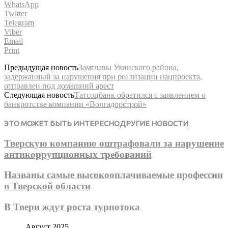
WhatsApp
Twitter
Telegram
Viber
Email
Print
Предыдущая новость
Замглавы Увинского района,
задержанный за нарушения при реализации нацпроекта,
отправлен под домашний арест
Следующая новость
Татсоцбанк обратился с заявлением о
банкротстве компании «Волгадорстрой»
ЭТО МОЖЕТ БЫТЬ ИНТЕРЕСНО
ДРУГИЕ НОВОСТИ
Тверскую компанию оштрафовали за нарушение
антикоррупционных требований
Названы самые высокооплачиваемые профессии
в Тверской области
В Твери ждут роста турпотока
Август 2025