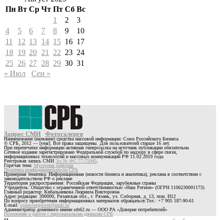
Пн
Вт
Ср
Чт
Пт
Сб
Вс
1
2
3
4
5
6
7
8
9
10
11
12
13
14
15
16
17
18
19
20
21
22
23
24
25
26
27
28
29
30
31
« Июл
Сен »
Запрос СМИ
Фотогалерея
Наименование (название) средства массовой информации: Союз Российского Бизнеса
© СРБ, 2012 — [year]. Все права защищены. Для пользователей старше 16 лет.
При перепечатке информации активная гиперссылка на источник публикации обязательна
Сетевое издание зарегистрировано Федеральной службой по надзору в сфере связи,
информационных технологий и массовых коммуникаций РФ 11.02.2019 года.
Реестровая запись СМИ
Эл № ФС 77-75045
.
Горячая тема:
Мусорная реформа
Политика конфиденциальности СРБ
Примерная тематика: Информационная (новости бизнеса и аналитика), реклама в соответствии с
законодательством РФ о рекламе
Территория распространения: Российская Федерация, зарубежные страны
Учредитель: Общество с ограниченной ответственностью «Наш Регион» (ОГРН 1106230001173)
Главный редактор: Кибальникова Людмила Викторовна
Адрес редакции: 390000, Рязанская обл., г. Рязань, ул. Соборная, д. 13, пом. Н12
По вопросу приобретения информационных материалов обращаться:Тел.: +7 905 187-90-61
E-mail:
opora-torgsovet@mail.ru
Администратор доменного имени srb62.ru — ООО РА «Доверие потребителей»
Положение о работе с персональными данными СРБ