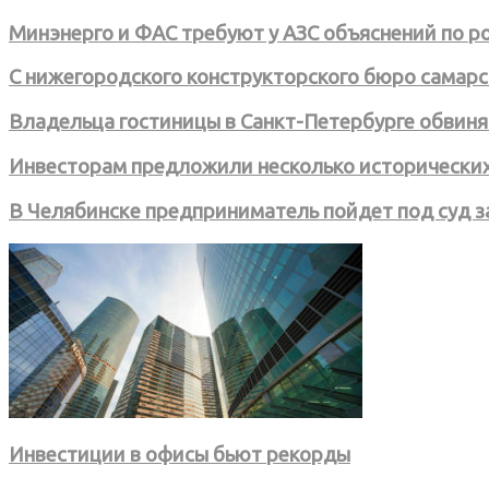
Минэнерго и ФАС требуют у АЗС объяснений по рос
С нижегородского конструкторского бюро самар
Владельца гостиницы в Санкт-Петербурге обвиняю
Инвесторам предложили несколько исторических
В Челябинске предприниматель пойдет под суд з
Инвестиции в офисы бьют рекорды