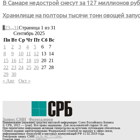
В Самаре недострой снесут за 127 миллионов ру
Хранилище на полторы тысячи тонн овощей запу
1
2
3
...
31
Страница 1 из 31
Сентябрь 2025
Пн
Вт
Ср
Чт
Пт
Сб
Вс
1
2
3
4
5
6
7
8
9
10
11
12
13
14
15
16
17
18
19
20
21
22
23
24
25
26
27
28
29
30
« Авг
Окт »
Запрос СМИ
Фотогалерея
Наименование (название) средства массовой информации: Союз Российского Бизнеса
© СРБ, 2012 — [year]. Все права защищены. Для пользователей старше 16 лет.
При перепечатке информации активная гиперссылка на источник публикации обязательна
Сетевое издание зарегистрировано Федеральной службой по надзору в сфере связи,
информационных технологий и массовых коммуникаций РФ 11.02.2019 года.
Реестровая запись СМИ
Эл № ФС 77-75045
.
Горячая тема:
Мусорная реформа