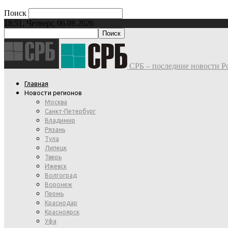
Поиск
18:51, Четверг, 06.08.2026
СРБ – последние новости Ро
Главная
Новости регионов
Москва
Санкт-Петербург
Владимир
Рязань
Тула
Липецк
Тверь
Ижевск
Волгоград
Воронеж
Пермь
Краснодар
Красноярск
Уфа