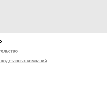
5
тельство
й подставных компаний