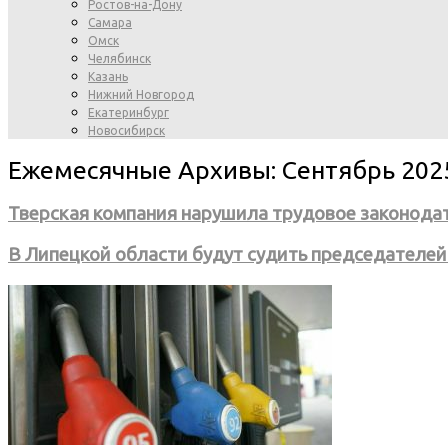
Ростов-на-Дону
Самара
Омск
Челябинск
Казань
Нижний Новгород
Екатеринбург
Новосибирск
Ежемесячные Архивы: Сентябрь 202
Тверская компания нарушила трудовое законода
В Липецкой области будут судить председателе