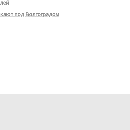
блей
скают под Волгоградом