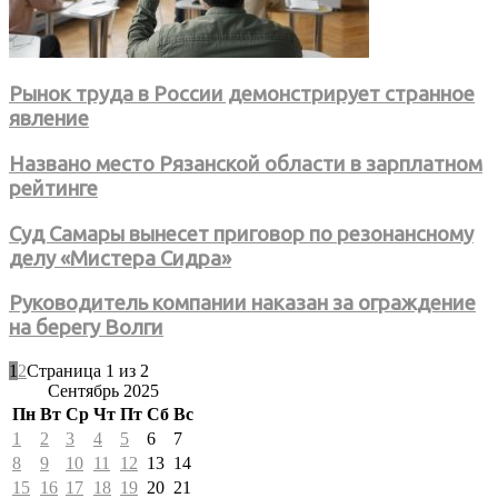
Рынок труда в России демонстрирует странное
явление
Названо место Рязанской области в зарплатном
рейтинге
Суд Самары вынесет приговор по резонансному
делу «Мистера Сидра»
Руководитель компании наказан за ограждение
на берегу Волги
1
2
Страница 1 из 2
Сентябрь 2025
Пн
Вт
Ср
Чт
Пт
Сб
Вс
1
2
3
4
5
6
7
8
9
10
11
12
13
14
15
16
17
18
19
20
21