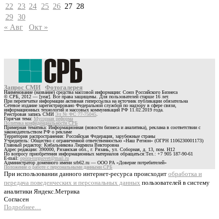
22
23
24
25
26
27
28
29
30
« Авг
Окт »
Запрос СМИ
Фотогалерея
Наименование (название) средства массовой информации: Союз Российского Бизнеса
© СРБ, 2012 — [year]. Все права защищены. Для пользователей старше 16 лет.
При перепечатке информации активная гиперссылка на источник публикации обязательна
Сетевое издание зарегистрировано Федеральной службой по надзору в сфере связи,
информационных технологий и массовых коммуникаций РФ 11.02.2019 года.
Реестровая запись СМИ
Эл № ФС 77-75045
.
Горячая тема:
Мусорная реформа
Политика конфиденциальности СРБ
Примерная тематика: Информационная (новости бизнеса и аналитика), реклама в соответствии с
законодательством РФ о рекламе
Территория распространения: Российская Федерация, зарубежные страны
Учредитель: Общество с ограниченной ответственностью «Наш Регион» (ОГРН 1106230001173)
Главный редактор: Кибальникова Людмила Викторовна
Адрес редакции: 390000, Рязанская обл., г. Рязань, ул. Соборная, д. 13, пом. Н12
По вопросу приобретения информационных материалов обращаться:Тел.: +7 905 187-90-61
E-mail:
opora-torgsovet@mail.ru
Администратор доменного имени srb62.ru — ООО РА «Доверие потребителей»
Положение о работе с персональными данными СРБ
При использовании данного интернет-ресурса происходит
обработка и
передача поведенческих и персональных данных
пользователей в систему
аналитики Яндекс.Метрика
Согласен
Подробнее…