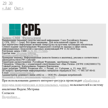
29
30
« Авг
Окт »
Запрос СМИ
Фотогалерея
Наименование (название) средства массовой информации: Союз Российского Бизнеса
© СРБ, 2012 — [year]. Все права защищены. Для пользователей старше 16 лет.
При перепечатке информации активная гиперссылка на источник публикации обязательна
Сетевое издание зарегистрировано Федеральной службой по надзору в сфере связи,
информационных технологий и массовых коммуникаций РФ 11.02.2019 года.
Реестровая запись СМИ
Эл № ФС 77-75045
.
Горячая тема:
Мусорная реформа
Политика конфиденциальности СРБ
Примерная тематика: Информационная (новости бизнеса и аналитика), реклама в соответствии с
законодательством РФ о рекламе
Территория распространения: Российская Федерация, зарубежные страны
Учредитель: Общество с ограниченной ответственностью «Наш Регион» (ОГРН 1106230001173)
Главный редактор: Кибальникова Людмила Викторовна
Адрес редакции: 390000, Рязанская обл., г. Рязань, ул. Соборная, д. 13, пом. Н12
По вопросу приобретения информационных материалов обращаться:Тел.: +7 905 187-90-61
E-mail:
opora-torgsovet@mail.ru
Администратор доменного имени srb62.ru — ООО РА «Доверие потребителей»
Положение о работе с персональными данными СРБ
При использовании данного интернет-ресурса происходит
обработка и
передача поведенческих и персональных данных
пользователей в систему
аналитики Яндекс.Метрика
Согласен
Подробнее…