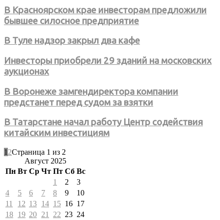
В Красноярском крае инвесторам предложили
бывшее силосное предприятие
В Туле надзор закрыл два кафе
Инвесторы приобрели 29 зданий на московских
аукционах
В Воронеже замгендиректора компании
предстанет перед судом за взятки
В Татарстане начал работу Центр содействия
китайским инвестициям
1
2
Страница 1 из 2
Август 2025
Пн
Вт
Ср
Чт
Пт
Сб
Вс
1
2
3
4
5
6
7
8
9
10
11
12
13
14
15
16
17
18
19
20
21
22
23
24