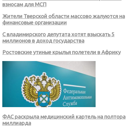
взносам для МСП
Жители Тверской области массово жалуются на
финансовые организации
С владимирского депутата хотят взыскать 5
миллионов в доход государства
Ростовские утиные крылья полетели в Африку
ФАС раскрыла медицинский картель на полтора
миллиарда