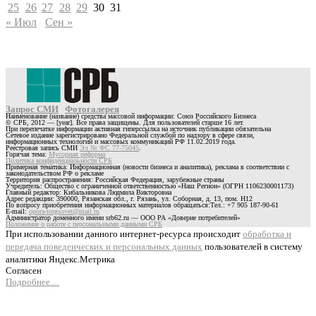
25
26
27
28
29
30
31
« Июл
Сен »
Запрос СМИ
Фотогалерея
Наименование (название) средства массовой информации: Союз Российского Бизнеса
© СРБ, 2012 — [year]. Все права защищены. Для пользователей старше 16 лет.
При перепечатке информации активная гиперссылка на источник публикации обязательна
Сетевое издание зарегистрировано Федеральной службой по надзору в сфере связи,
информационных технологий и массовых коммуникаций РФ 11.02.2019 года.
Реестровая запись СМИ
Эл № ФС 77-75045
.
Горячая тема:
Мусорная реформа
Политика конфиденциальности СРБ
Примерная тематика: Информационная (новости бизнеса и аналитика), реклама в соответствии с
законодательством РФ о рекламе
Территория распространения: Российская Федерация, зарубежные страны
Учредитель: Общество с ограниченной ответственностью «Наш Регион» (ОГРН 1106230001173)
Главный редактор: Кибальникова Людмила Викторовна
Адрес редакции: 390000, Рязанская обл., г. Рязань, ул. Соборная, д. 13, пом. Н12
По вопросу приобретения информационных материалов обращаться:Тел.: +7 905 187-90-61
E-mail:
opora-torgsovet@mail.ru
Администратор доменного имени srb62.ru — ООО РА «Доверие потребителей»
Положение о работе с персональными данными СРБ
При использовании данного интернет-ресурса происходит
обработка и
передача поведенческих и персональных данных
пользователей в систему
аналитики Яндекс.Метрика
Согласен
Подробнее…