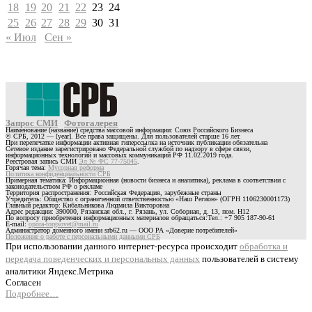
18
19
20
21
22
23
24
25
26
27
28
29
30
31
« Июл
Сен »
Запрос СМИ
Фотогалерея
Наименование (название) средства массовой информации: Союз Российского Бизнеса
© СРБ, 2012 — [year]. Все права защищены. Для пользователей старше 16 лет.
При перепечатке информации активная гиперссылка на источник публикации обязательна
Сетевое издание зарегистрировано Федеральной службой по надзору в сфере связи,
информационных технологий и массовых коммуникаций РФ 11.02.2019 года.
Реестровая запись СМИ
Эл № ФС 77-75045
.
Горячая тема:
Мусорная реформа
Политика конфиденциальности СРБ
Примерная тематика: Информационная (новости бизнеса и аналитика), реклама в соответствии с
законодательством РФ о рекламе
Территория распространения: Российская Федерация, зарубежные страны
Учредитель: Общество с ограниченной ответственностью «Наш Регион» (ОГРН 1106230001173)
Главный редактор: Кибальникова Людмила Викторовна
Адрес редакции: 390000, Рязанская обл., г. Рязань, ул. Соборная, д. 13, пом. Н12
По вопросу приобретения информационных материалов обращаться:Тел.: +7 905 187-90-61
E-mail:
opora-torgsovet@mail.ru
Администратор доменного имени srb62.ru — ООО РА «Доверие потребителей»
Положение о работе с персональными данными СРБ
При использовании данного интернет-ресурса происходит
обработка и
передача поведенческих и персональных данных
пользователей в систему
аналитики Яндекс.Метрика
Согласен
Подробнее…