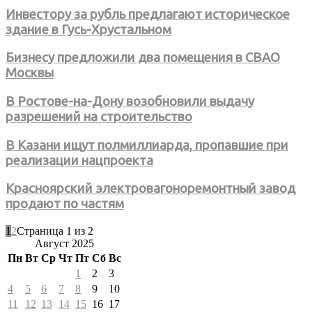
Инвестору за рубль предлагают историческое
здание в Гусь-Хрустальном
Бизнесу предложили два помещения в СВАО
Москвы
В Ростове-на-Дону возобновили выдачу
разрешений на строительство
В Казани ищут полмиллиарда, пропавшие при
реализации нацпроекта
Красноярский электровагоноремонтный завод
продают по частям
1
2
Страница 1 из 2
Август 2025
Пн
Вт
Ср
Чт
Пт
Сб
Вс
1
2
3
4
5
6
7
8
9
10
11
12
13
14
15
16
17