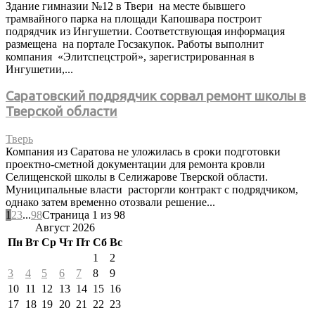
Здание гимназии №12 в Твери на месте бывшего
трамвайного парка на площади Капошвара построит
подрядчик из Ингушетии. Соответствующая информация
размещена на портале Госзакупок. Работы выполнит
компания «Элитспецстрой», зарегистрированная в
Ингушетии,...
Саратовский подрядчик сорвал ремонт школы в
Тверской области
Тверь
Компания из Саратова не уложилась в сроки подготовки
проектно‑сметной документации для ремонта кровли
Селищенской школы в Селижарове Тверской области.
Муниципальные власти расторгли контракт с подрядчиком,
однако затем временно отозвали решение...
1
2
3
...
98
Страница 1 из 98
Август 2026
Пн
Вт
Ср
Чт
Пт
Сб
Вс
1
2
3
4
5
6
7
8
9
10
11
12
13
14
15
16
17
18
19
20
21
22
23