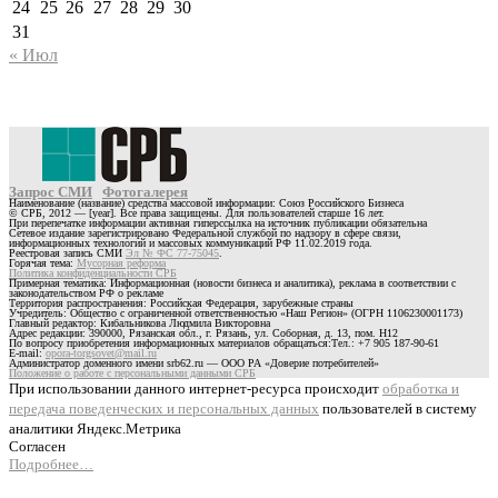
24
25
26
27
28
29
30
31
« Июл
Запрос СМИ
Фотогалерея
Наименование (название) средства массовой информации: Союз Российского Бизнеса
© СРБ, 2012 — [year]. Все права защищены. Для пользователей старше 16 лет.
При перепечатке информации активная гиперссылка на источник публикации обязательна
Сетевое издание зарегистрировано Федеральной службой по надзору в сфере связи,
информационных технологий и массовых коммуникаций РФ 11.02.2019 года.
Реестровая запись СМИ
Эл № ФС 77-75045
.
Горячая тема:
Мусорная реформа
Политика конфиденциальности СРБ
Примерная тематика: Информационная (новости бизнеса и аналитика), реклама в соответствии с
законодательством РФ о рекламе
Территория распространения: Российская Федерация, зарубежные страны
Учредитель: Общество с ограниченной ответственностью «Наш Регион» (ОГРН 1106230001173)
Главный редактор: Кибальникова Людмила Викторовна
Адрес редакции: 390000, Рязанская обл., г. Рязань, ул. Соборная, д. 13, пом. Н12
По вопросу приобретения информационных материалов обращаться:Тел.: +7 905 187-90-61
E-mail:
opora-torgsovet@mail.ru
Администратор доменного имени srb62.ru — ООО РА «Доверие потребителей»
Положение о работе с персональными данными СРБ
При использовании данного интернет-ресурса происходит
обработка и
передача поведенческих и персональных данных
пользователей в систему
аналитики Яндекс.Метрика
Согласен
Подробнее…