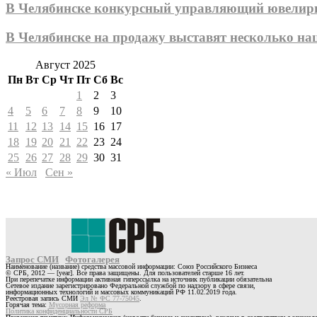
В Челябинске конкурсный управляющий ювелирно
В Челябинске на продажу выставят несколько н
Август 2025
Пн
Вт
Ср
Чт
Пт
Сб
Вс
1
2
3
4
5
6
7
8
9
10
11
12
13
14
15
16
17
18
19
20
21
22
23
24
25
26
27
28
29
30
31
« Июл
Сен »
Запрос СМИ
Фотогалерея
Наименование (название) средства массовой информации: Союз Российского Бизнеса
© СРБ, 2012 — [year]. Все права защищены. Для пользователей старше 16 лет.
При перепечатке информации активная гиперссылка на источник публикации обязательна
Сетевое издание зарегистрировано Федеральной службой по надзору в сфере связи,
информационных технологий и массовых коммуникаций РФ 11.02.2019 года.
Реестровая запись СМИ
Эл № ФС 77-75045
.
Горячая тема:
Мусорная реформа
Политика конфиденциальности СРБ