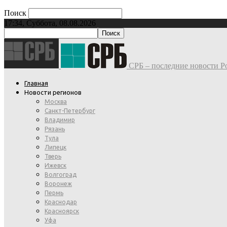
Поиск
17:34, Суббота, 08.08.2026
СРБ – последние новости Ро
Главная
Новости регионов
Москва
Санкт-Петербург
Владимир
Рязань
Тула
Липецк
Тверь
Ижевск
Волгоград
Воронеж
Пермь
Краснодар
Красноярск
Уфа