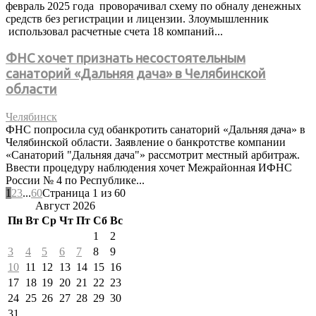
февраль 2025 года проворачивал схему по обналу денежных
средств без регистрации и лицензии. Злоумышленник
использовал расчетные счета 18 компаний...
ФНС хочет признать несостоятельным
санаторий «Дальняя дача» в Челябинской
области
Челябинск
ФНС попросила суд обанкротить санаторий «Дальняя дача» в
Челябинской области. Заявление о банкротстве компании
«Санаторий "Дальняя дача"» рассмотрит местный арбитраж.
Ввести процедуру наблюдения хочет Межрайонная ИФНС
России № 4 по Республике...
1
2
3
...
60
Страница 1 из 60
Август 2026
Пн
Вт
Ср
Чт
Пт
Сб
Вс
1
2
3
4
5
6
7
8
9
10
11
12
13
14
15
16
17
18
19
20
21
22
23
24
25
26
27
28
29
30
31