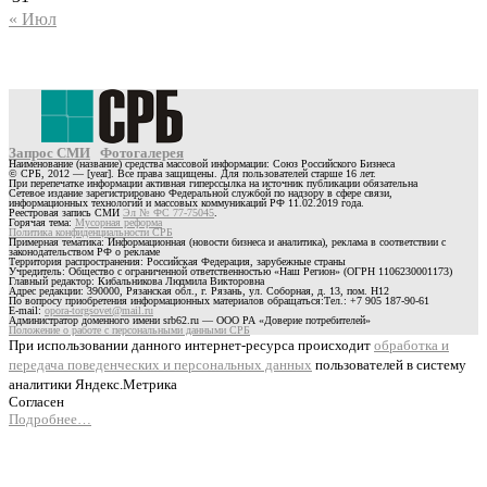
« Июл
Запрос СМИ
Фотогалерея
Наименование (название) средства массовой информации: Союз Российского Бизнеса
© СРБ, 2012 — [year]. Все права защищены. Для пользователей старше 16 лет.
При перепечатке информации активная гиперссылка на источник публикации обязательна
Сетевое издание зарегистрировано Федеральной службой по надзору в сфере связи,
информационных технологий и массовых коммуникаций РФ 11.02.2019 года.
Реестровая запись СМИ
Эл № ФС 77-75045
.
Горячая тема:
Мусорная реформа
Политика конфиденциальности СРБ
Примерная тематика: Информационная (новости бизнеса и аналитика), реклама в соответствии с
законодательством РФ о рекламе
Территория распространения: Российская Федерация, зарубежные страны
Учредитель: Общество с ограниченной ответственностью «Наш Регион» (ОГРН 1106230001173)
Главный редактор: Кибальникова Людмила Викторовна
Адрес редакции: 390000, Рязанская обл., г. Рязань, ул. Соборная, д. 13, пом. Н12
По вопросу приобретения информационных материалов обращаться:Тел.: +7 905 187-90-61
E-mail:
opora-torgsovet@mail.ru
Администратор доменного имени srb62.ru — ООО РА «Доверие потребителей»
Положение о работе с персональными данными СРБ
При использовании данного интернет-ресурса происходит
обработка и
передача поведенческих и персональных данных
пользователей в систему
аналитики Яндекс.Метрика
Согласен
Подробнее…