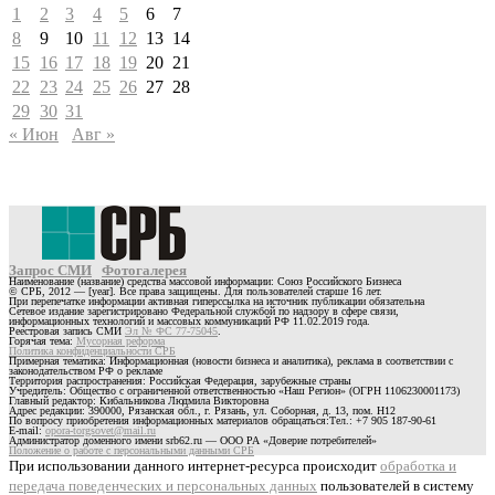
1
2
3
4
5
6
7
8
9
10
11
12
13
14
15
16
17
18
19
20
21
22
23
24
25
26
27
28
29
30
31
« Июн
Авг »
Запрос СМИ
Фотогалерея
Наименование (название) средства массовой информации: Союз Российского Бизнеса
© СРБ, 2012 — [year]. Все права защищены. Для пользователей старше 16 лет.
При перепечатке информации активная гиперссылка на источник публикации обязательна
Сетевое издание зарегистрировано Федеральной службой по надзору в сфере связи,
информационных технологий и массовых коммуникаций РФ 11.02.2019 года.
Реестровая запись СМИ
Эл № ФС 77-75045
.
Горячая тема:
Мусорная реформа
Политика конфиденциальности СРБ
Примерная тематика: Информационная (новости бизнеса и аналитика), реклама в соответствии с
законодательством РФ о рекламе
Территория распространения: Российская Федерация, зарубежные страны
Учредитель: Общество с ограниченной ответственностью «Наш Регион» (ОГРН 1106230001173)
Главный редактор: Кибальникова Людмила Викторовна
Адрес редакции: 390000, Рязанская обл., г. Рязань, ул. Соборная, д. 13, пом. Н12
По вопросу приобретения информационных материалов обращаться:Тел.: +7 905 187-90-61
E-mail:
opora-torgsovet@mail.ru
Администратор доменного имени srb62.ru — ООО РА «Доверие потребителей»
Положение о работе с персональными данными СРБ
При использовании данного интернет-ресурса происходит
обработка и
передача поведенческих и персональных данных
пользователей в систему