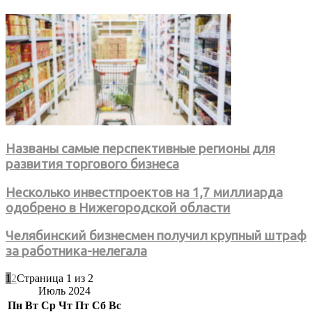
Названы самые перспективные регионы для
развития торгового бизнеса
Несколько инвестпроектов на 1,7 миллиарда
одобрено в Нижегородской области
Челябинский бизнесмен получил крупный штраф
за работника-нелегала
1
2
Страница 1 из 2
Июль 2024
Пн
Вт
Ср
Чт
Пт
Сб
Вс