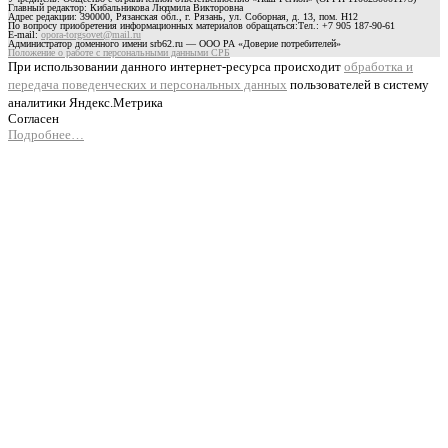
Главный редактор: Кибальникова Людмила Викторовна
Адрес редакции: 390000, Рязанская обл., г. Рязань, ул. Соборная, д. 13, пом. Н12
По вопросу приобретения информационных материалов обращаться:Тел.: +7 905 187-90-61
E-mail:
opora-torgsovet@mail.ru
Администратор доменного имени srb62.ru — ООО РА «Доверие потребителей»
Положение о работе с персональными данными СРБ
При использовании данного интернет-ресурса происходит
обработка и
передача поведенческих и персональных данных
пользователей в систему
аналитики Яндекс.Метрика
Согласен
Подробнее…