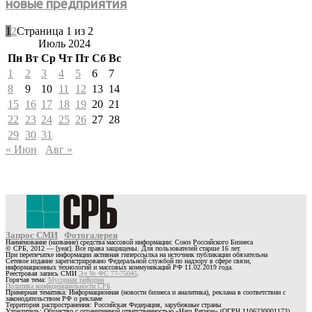
новые предприятия
1
2
Страница 1 из 2
Июль 2024
Пн
Вт
Ср
Чт
Пт
Сб
Вс
1
2
3
4
5
6
7
8
9
10
11
12
13
14
15
16
17
18
19
20
21
22
23
24
25
26
27
28
29
30
31
« Июн
Авг »
Запрос СМИ
Фотогалерея
Наименование (название) средства массовой информации: Союз Российского Бизнеса
© СРБ, 2012 — [year]. Все права защищены. Для пользователей старше 16 лет.
При перепечатке информации активная гиперссылка на источник публикации обязательна
Сетевое издание зарегистрировано Федеральной службой по надзору в сфере связи,
информационных технологий и массовых коммуникаций РФ 11.02.2019 года.
Реестровая запись СМИ
Эл № ФС 77-75045
.
Горячая тема:
Мусорная реформа
Политика конфиденциальности СРБ
Примерная тематика: Информационная (новости бизнеса и аналитика), реклама в соответствии с
законодательством РФ о рекламе
Территория распространения: Российская Федерация, зарубежные страны
Учредитель: Общество с ограниченной ответственностью «Наш Регион» (ОГРН 1106230001173)