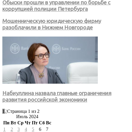
Обыски прошли в управлении по борьбе с
коррупцией полиции Петербурга
Мошенническую юридическую фирму
разоблачили в Нижнем Новгороде
Набиуллина назвала главные ограничения
развития российской экономики
1
2
Страница 1 из 2
Июль 2024
Пн
Вт
Ср
Чт
Пт
Сб
Вс
1
2
3
4
5
6
7