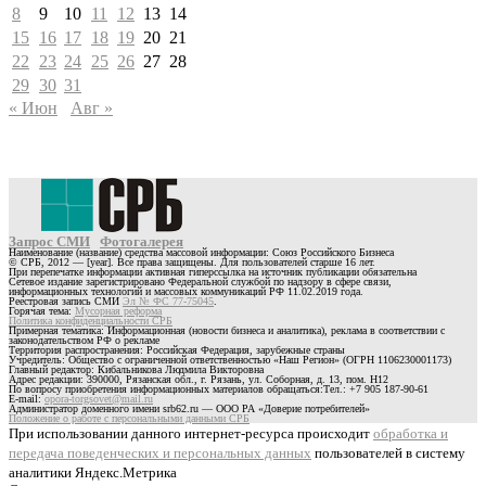
8
9
10
11
12
13
14
15
16
17
18
19
20
21
22
23
24
25
26
27
28
29
30
31
« Июн
Авг »
Запрос СМИ
Фотогалерея
Наименование (название) средства массовой информации: Союз Российского Бизнеса
© СРБ, 2012 — [year]. Все права защищены. Для пользователей старше 16 лет.
При перепечатке информации активная гиперссылка на источник публикации обязательна
Сетевое издание зарегистрировано Федеральной службой по надзору в сфере связи,
информационных технологий и массовых коммуникаций РФ 11.02.2019 года.
Реестровая запись СМИ
Эл № ФС 77-75045
.
Горячая тема:
Мусорная реформа
Политика конфиденциальности СРБ
Примерная тематика: Информационная (новости бизнеса и аналитика), реклама в соответствии с
законодательством РФ о рекламе
Территория распространения: Российская Федерация, зарубежные страны
Учредитель: Общество с ограниченной ответственностью «Наш Регион» (ОГРН 1106230001173)
Главный редактор: Кибальникова Людмила Викторовна
Адрес редакции: 390000, Рязанская обл., г. Рязань, ул. Соборная, д. 13, пом. Н12
По вопросу приобретения информационных материалов обращаться:Тел.: +7 905 187-90-61
E-mail:
opora-torgsovet@mail.ru
Администратор доменного имени srb62.ru — ООО РА «Доверие потребителей»
Положение о работе с персональными данными СРБ
При использовании данного интернет-ресурса происходит
обработка и
передача поведенческих и персональных данных
пользователей в систему
аналитики Яндекс.Метрика