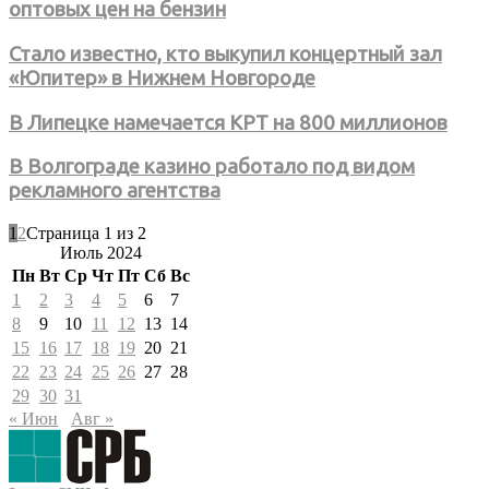
оптовых цен на бензин
Стало известно, кто выкупил концертный зал
«Юпитер» в Нижнем Новгороде
В Липецке намечается КРТ на 800 миллионов
В Волгограде казино работало под видом
рекламного агентства
1
2
Страница 1 из 2
Июль 2024
Пн
Вт
Ср
Чт
Пт
Сб
Вс
1
2
3
4
5
6
7
8
9
10
11
12
13
14
15
16
17
18
19
20
21
22
23
24
25
26
27
28
29
30
31
« Июн
Авг »