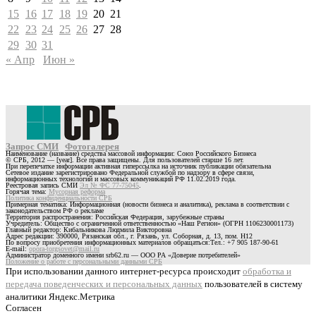
15
16
17
18
19
20
21
22
23
24
25
26
27
28
29
30
31
« Апр
Июн »
Запрос СМИ
Фотогалерея
Наименование (название) средства массовой информации: Союз Российского Бизнеса
© СРБ, 2012 — [year]. Все права защищены. Для пользователей старше 16 лет.
При перепечатке информации активная гиперссылка на источник публикации обязательна
Сетевое издание зарегистрировано Федеральной службой по надзору в сфере связи,
информационных технологий и массовых коммуникаций РФ 11.02.2019 года.
Реестровая запись СМИ
Эл № ФС 77-75045
.
Горячая тема:
Мусорная реформа
Политика конфиденциальности СРБ
Примерная тематика: Информационная (новости бизнеса и аналитика), реклама в соответствии с
законодательством РФ о рекламе
Территория распространения: Российская Федерация, зарубежные страны
Учредитель: Общество с ограниченной ответственностью «Наш Регион» (ОГРН 1106230001173)
Главный редактор: Кибальникова Людмила Викторовна
Адрес редакции: 390000, Рязанская обл., г. Рязань, ул. Соборная, д. 13, пом. Н12
По вопросу приобретения информационных материалов обращаться:Тел.: +7 905 187-90-61
E-mail:
opora-torgsovet@mail.ru
Администратор доменного имени srb62.ru — ООО РА «Доверие потребителей»
Положение о работе с персональными данными СРБ
При использовании данного интернет-ресурса происходит
обработка и
передача поведенческих и персональных данных
пользователей в систему
аналитики Яндекс.Метрика
Согласен