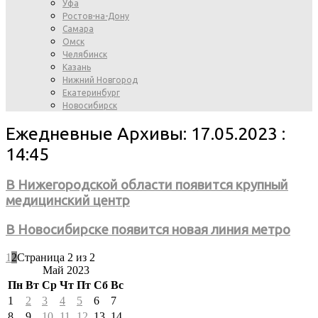
Уфа
Ростов-на-Дону
Самара
Омск
Челябинск
Казань
Нижний Новгород
Екатеринбург
Новосибирск
Ежедневные Архивы: 17.05.2023 :
14:45
В Нижегородской области появится крупный
медицинский центр
В Новосибирске появится новая линия метро
1
2
Страница 2 из 2
Май 2023
Пн
Вт
Ср
Чт
Пт
Сб
Вс
1
2
3
4
5
6
7
8
9
10
11
12
13
14