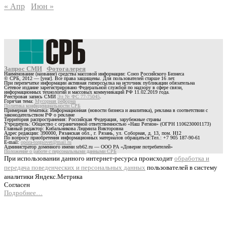
« Апр
Июн »
Запрос СМИ
Фотогалерея
Наименование (название) средства массовой информации: Союз Российского Бизнеса
© СРБ, 2012 — [year]. Все права защищены. Для пользователей старше 16 лет.
При перепечатке информации активная гиперссылка на источник публикации обязательна
Сетевое издание зарегистрировано Федеральной службой по надзору в сфере связи,
информационных технологий и массовых коммуникаций РФ 11.02.2019 года.
Реестровая запись СМИ
Эл № ФС 77-75045
.
Горячая тема:
Мусорная реформа
Политика конфиденциальности СРБ
Примерная тематика: Информационная (новости бизнеса и аналитика), реклама в соответствии с
законодательством РФ о рекламе
Территория распространения: Российская Федерация, зарубежные страны
Учредитель: Общество с ограниченной ответственностью «Наш Регион» (ОГРН 1106230001173)
Главный редактор: Кибальникова Людмила Викторовна
Адрес редакции: 390000, Рязанская обл., г. Рязань, ул. Соборная, д. 13, пом. Н12
По вопросу приобретения информационных материалов обращаться:Тел.: +7 905 187-90-61
E-mail:
opora-torgsovet@mail.ru
Администратор доменного имени srb62.ru — ООО РА «Доверие потребителей»
Положение о работе с персональными данными СРБ
При использовании данного интернет-ресурса происходит
обработка и
передача поведенческих и персональных данных
пользователей в систему
аналитики Яндекс.Метрика
Согласен
Подробнее…