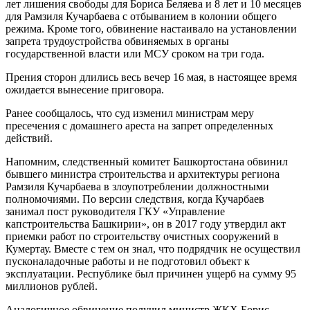
лет лишения свободы для Бориса Беляева и 8 лет и 10 месяцев
для Рамзиля Кучарбаева с отбыванием в колонии общего
режима. Кроме того, обвинение настаивало на установлении
запрета трудоустройства обвиняемых в органы
государственной власти или МСУ сроком на три года.
Прения сторон длились весь вечер 16 мая, в настоящее время
ожидается вынесение приговора.
Ранее сообщалось, что суд изменил министрам меру
пресечения с домашнего ареста на запрет определенных
действий.
Напомним, следственный комитет Башкортостана обвинил
бывшего министра строительства и архитектуры региона
Рамзиля Кучарбаева в злоупотреблении должностными
полномочиями. По версии следствия, когда Кучарбаев
занимал пост руководителя ГКУ «Управление
капстроительства Башкирии», он в 2017 году утвердил акт
приемки работ по строительству очистных сооружений в
Кумертау. Вместе с тем он знал, что подрядчик не осуществил
пусконаладочные работы и не подготовил объект к
эксплуатации. Республике был причинен ущерб на сумму 95
миллионов рублей.
Аналогичное обвинение получил министр ЖКХ Борис