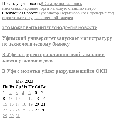
Предыдущая новость
В Самаре провалились
многомиллиардные торги на новую станцию метро
Следующая новость
Губернатор Пермского края проверил ход
строительства художественной галереи
ЭТО МОЖЕТ БЫТЬ ИНТЕРЕСНО
ДРУГИЕ НОВОСТИ
Уфимский университет запускает магистратуру
по технологическому бизнесу
В Уфе на директора клининговой компании
завели уголовное дело
В Уфе с молотка уйдет разрушающийся ОКН
Май 2023
Пн
Вт
Ср
Чт
Пт
Сб
Вс
1
2
3
4
5
6
7
8
9
10
11
12
13
14
15
16
17
18
19
20
21
22
23
24
25
26
27
28
29
30
31