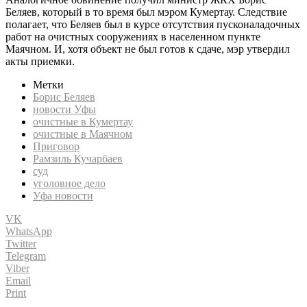
Беляев, который в то время был мэром Кумертау. Следствие
полагает, что Беляев был в курсе отсутствия пусконаладочных
работ на очистных сооружениях в населенном пункте
Маячном. И, хотя объект не был готов к сдаче, мэр утвердил
акты приемки.
Метки
Борис Беляев
новости Уфы
очистные в Кумертау
очистные в Маячном
Приговор
Рамзиль Кучарбаев
суд
уголовное дело
Уфа новости
VK
WhatsApp
Twitter
Telegram
Viber
Email
Print