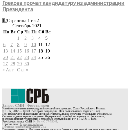
Грекова прочат кандидатуру из администрации
Президента
1
2
Страница 1 из 2
Сентябрь 2021
Пн
Вт
Ср
Чт
Пт
Сб
Вс
1
2
3
4
5
6
7
8
9
10
11
12
13
14
15
16
17
18
19
20
21
22
23
24
25
26
27
28
29
30
« Авг
Окт »
Запрос СМИ
Фотогалерея
Наименование (название) средства массовой информации: Союз Российского Бизнеса
© СРБ, 2012 — [year]. Все права защищены. Для пользователей старше 16 лет.
При перепечатке информации активная гиперссылка на источник публикации обязательна
Сетевое издание зарегистрировано Федеральной службой по надзору в сфере связи,
информационных технологий и массовых коммуникаций РФ 11.02.2019 года.
Реестровая запись СМИ
Эл № ФС 77-75045
.
Горячая тема:
Мусорная реформа
Политика конфиденциальности СРБ
Примерная тематика: Информационная (новости бизнеса и аналитика), реклама в соответствии с