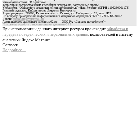
законодательством РФ о рекламе
Территория распространения: Российская Федерация, зарубежные страны
Учредитель: Общество с ограниченной ответственностью «Наш Регион» (ОГРН 1106230001173)
Главный редактор: Кибальникова Людмила Викторовна
Адрес редакции: 390000, Рязанская обл., г. Рязань, ул. Соборная, д. 13, пом. Н12
По вопросу приобретения информационных материалов обращаться:Тел.: +7 905 187-90-61
E-mail:
opora-torgsovet@mail.ru
Администратор доменного имени srb62.ru — ООО РА «Доверие потребителей»
Положение о работе с персональными данными СРБ
При использовании данного интернет-ресурса происходит
обработка и
передача поведенческих и персональных данных
пользователей в систему
аналитики Яндекс.Метрика
Согласен
Подробнее…