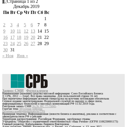
1
2
Страница 1 из 2
Декабрь 2019
Пн
Вт
Ср
Чт
Пт
Сб
Вс
1
2
3
4
5
6
7
8
9
10
11
12
13
14
15
16
17
18
19
20
21
22
23
24
25
26
27
28
29
30
31
« Ноя
Янв »
Запрос СМИ
Фотогалерея
Наименование (название) средства массовой информации: Союз Российского Бизнеса
© СРБ, 2012 — [year]. Все права защищены. Для пользователей старше 16 лет.
При перепечатке информации активная гиперссылка на источник публикации обязательна
Сетевое издание зарегистрировано Федеральной службой по надзору в сфере связи,
информационных технологий и массовых коммуникаций РФ 11.02.2019 года.
Реестровая запись СМИ
Эл № ФС 77-75045
.
Горячая тема:
Мусорная реформа
Политика конфиденциальности СРБ
Примерная тематика: Информационная (новости бизнеса и аналитика), реклама в соответствии с
законодательством РФ о рекламе
Территория распространения: Российская Федерация, зарубежные страны
Учредитель: Общество с ограниченной ответственностью «Наш Регион» (ОГРН 1106230001173)
Главный редактор: Кибальникова Людмила Викторовна
Адрес редакции: 390000, Рязанская обл., г. Рязань, ул. Соборная, д. 13, пом. Н12