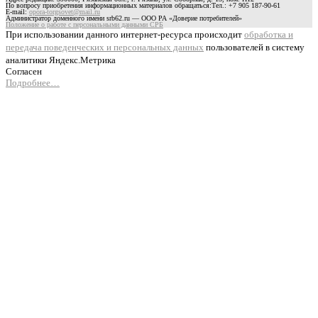
По вопросу приобретения информационных материалов обращаться:Тел.: +7 905 187-90-61
E-mail:
opora-torgsovet@mail.ru
Администратор доменного имени srb62.ru — ООО РА «Доверие потребителей»
Положение о работе с персональными данными СРБ
При использовании данного интернет-ресурса происходит
обработка и
передача поведенческих и персональных данных
пользователей в систему
аналитики Яндекс.Метрика
Согласен
Подробнее…